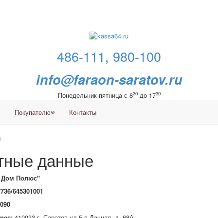
486-111, 980-100
info@faraon-saratov.ru
30
30
Понедельник-пятница с 8
до 17
Покупателю
Контакты
ы
тные данные
 Дом Полюс"
736/645301001
090
рес:
410033 г. Саратов ул.5-я Дачная, д. 68А.