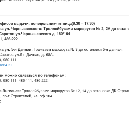
офисов выдачи:
понедельник-пятница
(8
.30 – 17.30)
на ул. Чернышевского:
Троллейбусами маршрутов № 2, 2А до остано
 Саратов
ул.Чернышевского д. 160/164
1
,
486-222
а ул. 5-я Дачная:
Трамваем маршрута № 3 до остановки 5-я дачная.
Саратов ул.5-я Дачная, д. 68А.
0, 980-111
a64.ru
ми можно связаться по телефонам:
0,
980-111, 486-111, 486-222.
в Энгельсе:
Троллейбусами маршрутов № 12, 14 до остановки ДК Строи
, пр-т Строителей, 7а, оф.104
2