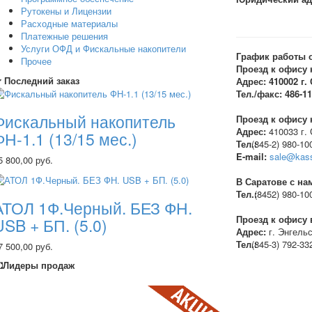
Рутокены и Лицензии
Расходные материалы
Платежные решения
Услуги ОФД и Фискальные накопители
График работы 
Прочее
Проезд к офису 
Последний заказ
Адрес:
410002
г.
Тел./факс:
486-11
Фискальный накопитель
Проезд к офису н
Адрес:
410033 г. 
ФН-1.1 (13/15 мес.)
Тел.:
(845
-2) 980-10
E-mail:
sale@kass
5 800,00 руб.
В Саратове с на
Тел.:
(8452
) 980-10
АТОЛ 1Ф.Черный. БЕЗ ФН.
Проезд к офису 
USB + БП. (5.0)
Адрес:
г. Энгельс
Тел.:
(845
-3) 792-33
7 500,00 руб.
Лидеры продаж