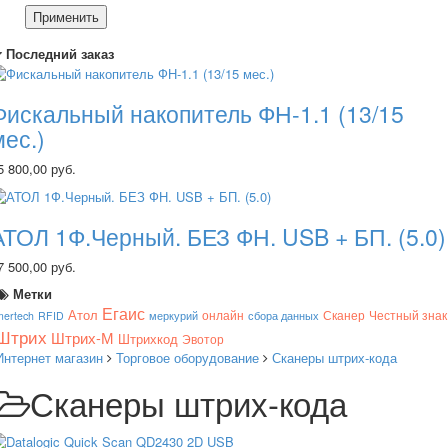
Применить
Последний заказ
Фискальный накопитель ФН-1.1 (13/15
мес.)
5 800,00 руб.
АТОЛ 1Ф.Черный. БЕЗ ФН. USB + БП. (5.0)
7 500,00 руб.
Метки
Егаис
Атол
онлайн
Сканер
Честный знак
mertech
RFID
меркурий
сбора данных
Штрих
Штрих-М
Штрихкод
Эвотор
Интернет магазин
Торговое оборудование
Сканеры штрих-кода
Сканеры штрих-кода