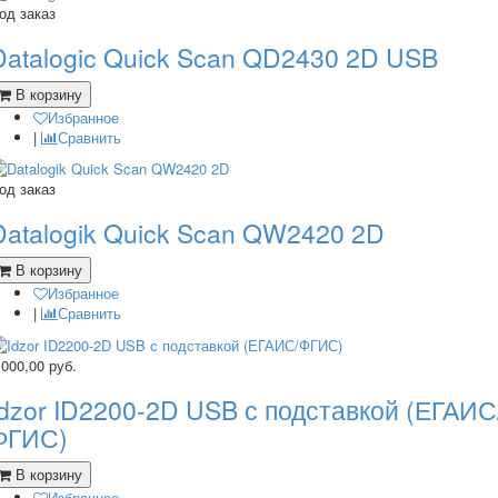
од заказ
Datalogic Quick Scan QD2430 2D USB
В корзину
Избранное
|
Сравнить
од заказ
Datalogik Quick Scan QW2420 2D
В корзину
Избранное
|
Сравнить
 000,00
руб.
Idzor ID2200-2D USB с подставкой (ЕГАИС
ФГИС)
В корзину
Избранное