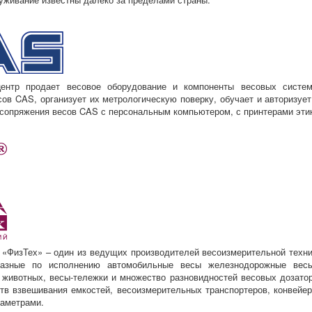
нтр продает весовое оборудование и компоненты весовых систем 
ов CAS, организует их метрологическую поверку, обучает и авторизуе
сопряжения весов CAS с персональным компьютером, с принтерами этик
«ФизТех
» – один из ведущих производителей весоизмерительной техн
разные по исполнению автомобильные весы железнодорожные весы
 животных, весы-тележки и множество разновидностей весовых дозатор
ств взвешивания емкостей, весоизмерительных транспортеров, конвейе
раметрами.