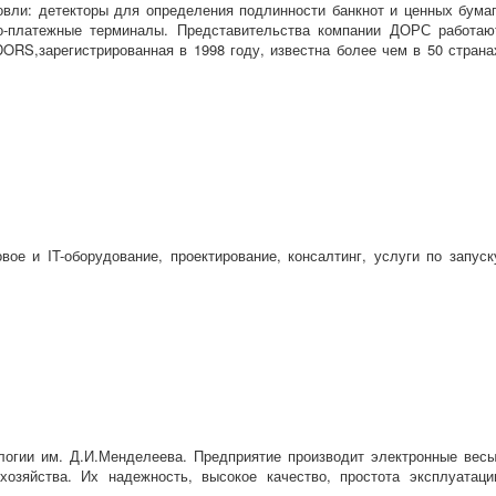
вли: детекторы для определения подлинности банкнот и ценных бумаг
о-платежные терминалы. Представительства компании ДОРС работаю
 DORS,зарегистрированная в 1998 году, известна более чем в 50 страна
е и IT-оборудование, проектирование, консалтинг, услуги по запуск
ологии им. Д.И.Менделеева. Предприятие производит электронные весы
озяйства. Их надежность, высокое качество, простота эксплуатаци