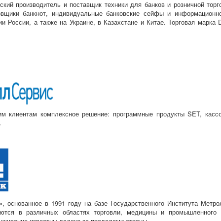
кий производитель и поставщик техники для банков и розничной торго
овщики банкнот, индивидуальные банковские сейфы и информационн
ии России, а также на Украине, в Казахстане и Китае. Торговая марка
м клиентам комплексное решение: программные продукты SET, кассово
.
», основанное в 1991 году на базе Государственного Института Метр
ются в различных областях торговли, медицины и промышленного х
уживание известны далеко за пределами страны.