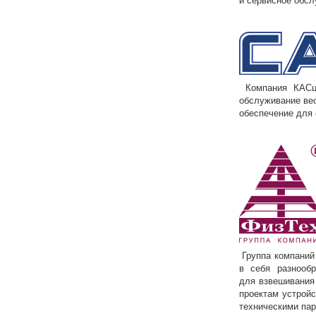
Компания КАСце
обслуживание вес
обеспечение для 
Группа компаний
в себя разнооб
для взвешивания
проектам устрой
техническими па