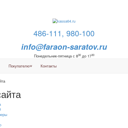
486-111, 980-100
info@faraon-saratov.ru
30
30
Понедельник-пятница с 8
до 17
Покупателю
Контакты
йта
сайта
а
О
неры
ю