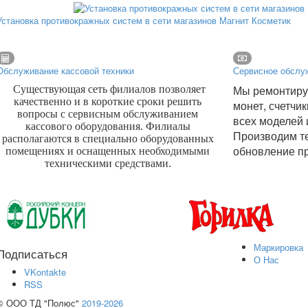
Установка противокражных систем в сети магазинов Магнит Косметик
Обслуживание кассовой техники
Сервисное обслуж
Мы ремонтиру
Существующая сеть филиалов позволяет
качественно и в короткие сроки решить
монет, счетчи
вопросы с сервисным обслуживанием
всех моделей 
кассового оборудования. Филиалы
Производим т
располагаются в специально оборудованных
обновление п
помещениях и оснащенных необходимыми
техническими средствами.
Маркировка
Подписаться
О Нас
VKontakte
RSS
© ООО ТД "Полюс"
2019-2026