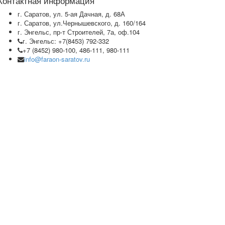
Контактная информация
г. Саратов, ул. 5-ая Дачная, д. 68А
г. Саратов, ул.Чернышевского, д. 160/164
г. Энгельс, пр-т Строителей, 7а, оф.104
г. Энгельс: +7(8453) 792-332
+7 (8452) 980-100, 486-111, 980-111
info@faraon-saratov.ru