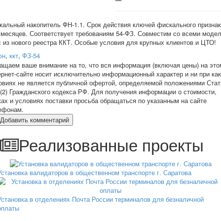
кальный накопитель ФН-1.1. Срок действия ключей фискального призна
5 месяцев. Соответствует требованиям 54-ФЗ. Совместим со всеми моде
с из нового реестра ККТ. Особые условия для крупных клиентов и ЦТО!
фн
,
ккт
,
ФЗ-54
ащаем ваше внимание на то, что вся информация (включая цены) на это
ернет-сайте носит исключительно информационный характер и ни при ка
овиях не является публичной офертой, определяемой положениями Стат
 (2) Гражданского кодекса РФ. Для получения информации о стоимости,
ках и условиях поставки просьба обращаться по указанным на сайте
ефонам.
Добавить комментарий
Реализованные проекты
Установка валидаторов в общественном транспорте г. Саратова
Установка в отделениях Почта России терминалов для безналичной
оплаты