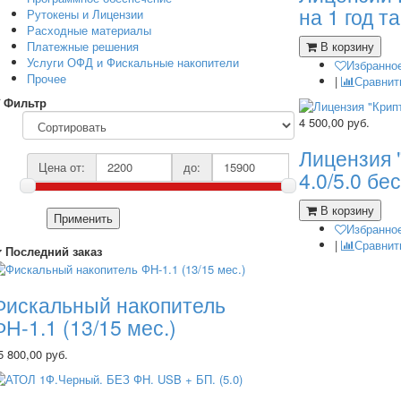
на 1 год т
Рутокены и Лицензии
Расходные материалы
Платежные решения
В корзину
Услуги ОФД и Фискальные накопители
Избранно
Прочее
|
Сравнит
Фильтр
4 500,00
руб.
Лицензия 
Цена от:
до:
4.0/5.0 бе
В корзину
Применить
Избранно
|
Сравнит
Последний заказ
Фискальный накопитель
ФН-1.1 (13/15 мес.)
5 800,00 руб.