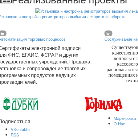
Установка и настройка регистраторов выбытия лекарств из оборота
Автоматизация торговых процессов
Обслуживание ка
Сертификаты электронной подписи
Существующа
качественно
для ФНС, ЕГАИС, ФСРАР и других
вопросы с
государственных учреждений. Продажа,
кассовог
установка и сопровождение торговых
располагаются
программных продуктов ведущих
помещениях 
техни
производителей.
Маркировка
Подписаться
О Нас
VKontakte
RSS