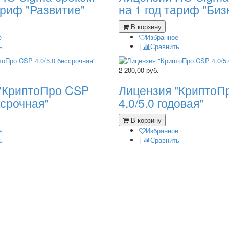
ариф "Развитие"
на 1 год тариф "Биз
В корзину
е
Избранное
ь
|
Сравнить
2 200,00
руб.
"КриптоПро CSP
Лицензия "КриптоП
ссрочная"
4.0/5.0 годовая"
В корзину
е
Избранное
ь
|
Сравнить