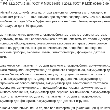
Т РФ 12.2.007.12-88; ГОСТ Р МЭК 61056-1-2012; ГОСТ Р МЭК 60896-2-99
чётный срок службы аккумулятора зависит от режима эксплуатации: в
лическом режиме — 1000 циклов при глубине разряда 30%, 350-400 цикл
 глубине разряда 50% в буферном режиме — 5 лет. Температурные реж
20 градусов до + 50 градусов.
асти применения: детские электромобили, детские мотоциклы, детские
дроциклы, источники бесперебойного питания, системы контроля и досту
ицинское оборудование, электронные кассовые аппараты, электронное
товое оборудование, пожарные сигнализации, аварийное освещение,
еносные приборы, эхолоты, котлы, электромоторы, фонарики, детские
ушки.
ользуется как : аккумулятор для детского электромобиля, аккумулятор 
ского мотоцикла, аккумулятор для детского квадроцикла, аккумулятор д
очника бесперебойного питания, аккумулятор для системы контроля и
тупа, аккумулятор для медицинского оборудования, аккумулятор для
ктронного кассового аппарата, аккумулятор для электронного тестового
рудования, аккумулятор для пожарной сигнализации, аккумулятор для
рийного освещения, аккумулятор для переносных приборов, аккумулятор
 эхолота, аккумулятор для котла, аккумулятор для электромотора,
умулятор для фонарика, аккумулятор для детских игрушек.
ащаем ваше внимание на то, что вся информация (включая цены) на это