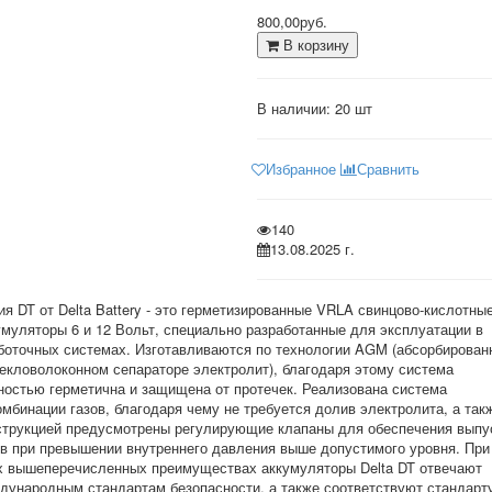
800,00руб.
В корзину
В наличии:
20 шт
Избранное
Сравнить
140
13.08.2025 г.
ия DT от Delta Battery - это герметизированные VRLA свинцово-кислотны
умуляторы 6 и 12 Вольт, специально разработанные для эксплуатации в
боточных системах. Изготавливаются по технологии AGM (абсорбирован
текловолоконном сепараторе электролит), благодаря этому система
ностью герметична и защищена от протечек. Реализована система
омбинации газов, благодаря чему не требуется долив электролита, а так
струкцией предусмотрены регулирующие клапаны для обеспечения выпу
ов при превышении внутреннего давления выше допустимого уровня. При
х вышеперечисленных преимуществах аккумуляторы Delta DT отвечают
дународным стандартам безопасности, а также соответствуют стандарт