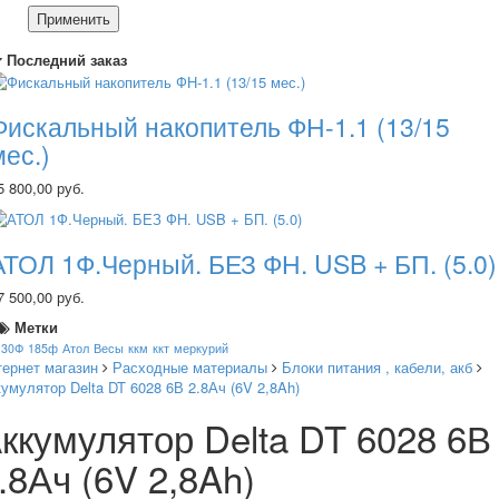
Применить
Последний заказ
Фискальный накопитель ФН-1.1 (13/15
мес.)
5 800,00 руб.
АТОЛ 1Ф.Черный. БЕЗ ФН. USB + БП. (5.0)
7 500,00 руб.
Метки
130Ф
185ф
Атол
Весы
ккм
ккт
меркурий
тернет магазин
Расходные материалы
Блоки питания , кабели, акб
умулятор Delta DT 6028 6В 2.8Ач (6V 2,8Ah)
ккумулятор Delta DT 6028 6В
.8Ач (6V 2,8Ah)