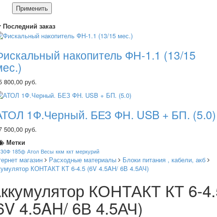
Применить
Последний заказ
Фискальный накопитель ФН-1.1 (13/15
мес.)
5 800,00 руб.
АТОЛ 1Ф.Черный. БЕЗ ФН. USB + БП. (5.0)
7 500,00 руб.
Метки
130Ф
185ф
Атол
Весы
ккм
ккт
меркурий
тернет магазин
Расходные материалы
Блоки питания , кабели, акб
кумулятор КОНТАКТ КТ 6-4.5 (6V 4.5AH/ 6В 4.5АЧ)
ккумулятор КОНТАКТ КТ 6-4.
6V 4.5AH/ 6В 4.5АЧ)