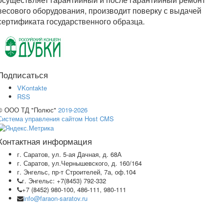
весового оборудования, производит поверку с выдачей
сертификата государственного образца.
Подписаться
VKontakte
RSS
© ООО ТД "Полюс"
2019-2026
Система управления сайтом Host CMS
Контактная информация
г. Саратов, ул. 5-ая Дачная, д. 68А
г. Саратов, ул.Чернышевского, д. 160/164
г. Энгельс, пр-т Строителей, 7а, оф.104
г. Энгельс: +7(8453) 792-332
+7 (8452) 980-100, 486-111, 980-111
info@faraon-saratov.ru