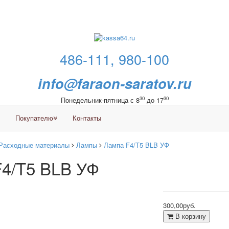
486-111, 980-100
info@faraon-saratov.ru
30
30
Понедельник-пятница с 8
до 17
Покупателю
Контакты
Расходные материалы
Лампы
Лампа F4/T5 BLB УФ
4/T5 BLB УФ
300,00руб.
В корзину