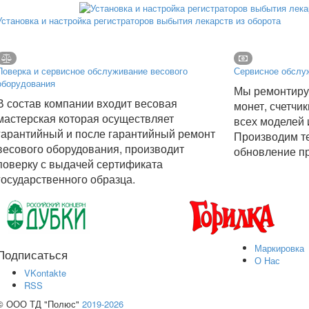
Установка и настройка регистраторов выбытия лекарств из оборота
Поверка и сервисное обслуживание весового
Сервисное обслуж
оборудования
Мы ремонтиру
В состав компании входит весовая
монет, счетчи
мастерская которая осуществляет
всех моделей 
гарантийный и после гарантийный ремонт
Производим т
весового оборудования, производит
обновление п
поверку с выдачей сертификата
государственного образца.
Маркировка
Подписаться
О Нас
VKontakte
RSS
© ООО ТД "Полюс"
2019-2026