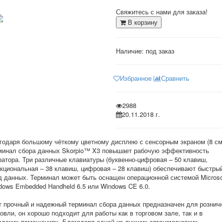
Свяжитесь с нами для заказа!
В корзину
Наличие: под заказ
Избранное
Сравнить
2988
20.11.2018 г.
годаря большому чёткому цветному дисплею с сенсорным экраном (8 см
минал сбора данных Skorpio™ X3 повышает рабочую эффективность
ратора. Три различные клавиатуры (буквенно-цифровая – 50 клавиш,
кциональная – 38 клавиш, цифровая – 28 клавиш) обеспечивают быстры
д данных. Терминал может быть оснащен операционной системой Microso
dows Embedded Handheld 6.5 или Windows CE 6.0.
т прочный и надежный терминал сбора данных предназначен для рознич
говли, он хорошо подходит для работы как в торговом зале, так и в
адских помещениях. Благодаря одной из лучших эргономических