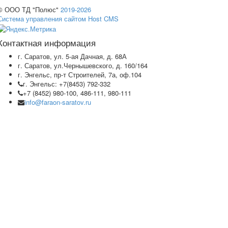
© ООО ТД "Полюс"
2019-2026
Система управления сайтом Host CMS
Контактная информация
г. Саратов, ул. 5-ая Дачная, д. 68А
г. Саратов, ул.Чернышевского, д. 160/164
г. Энгельс, пр-т Строителей, 7а, оф.104
г. Энгельс: +7(8453) 792-332
+7 (8452) 980-100, 486-111, 980-111
info@faraon-saratov.ru