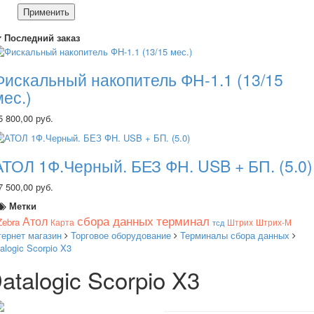
Применить
Последний заказ
Фискальный накопитель ФН-1.1 (13/15
мес.)
5 800,00 руб.
АТОЛ 1Ф.Черный. БЕЗ ФН. USB + БП. (5.0)
7 500,00 руб.
Метки
сбора данных
терминал
Атол
Zebra
Карта
Штрих
Штрих-М
тсд
тернет магазин
Торговое оборудование
Терминалы сбора данных
alogic Scorpio X3
atalogic Scorpio X3