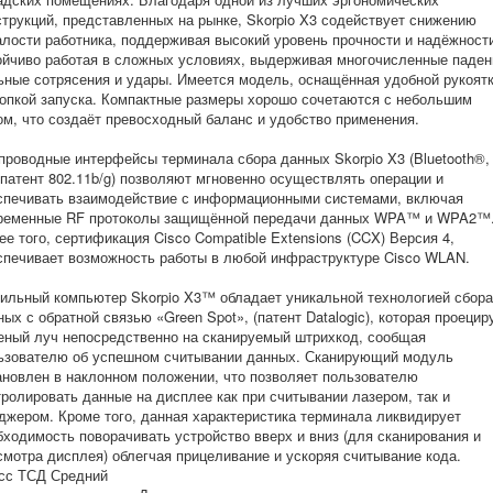
струкций, представленных на рынке, Skorpio X3 содействует снижению
алости работника, поддерживая высокий уровень прочности и надёжност
ойчиво работая в сложных условиях, выдерживая многочисленные паден
ьные сотрясения и удары. Имеется модель, оснащённая удобной рукоят
нопкой запуска. Компактные размеры хорошо сочетаются с небольшим
ом, что создаёт превосходный баланс и удобство применения.
проводные интерфейсы терминала сбора данных Skorpio X3 (Bluetooth®,
 патент 802.11b/g) позволяют мгновенно осуществлять операции и
спечивать взаимодействие с информационными системами, включая
ременные RF протоколы защищённой передачи данных WPA™ и WPA2™
ее того, сертификация Cisco Compatible Extensions (CCX) Версия 4,
спечивает возможность работы в любой инфраструктуре Cisco WLAN.
ильный компьютер Skorpio X3™ обладает уникальной технологией сбора
ных с обратной связью «Green Spot», (патент Datalogic), которая проецир
еный луч непосредственно на сканируемый штрихкод, сообщая
ьзователю об успешном считывании данных. Сканирующий модуль
ановлен в наклонном положении, что позволяет пользователю
тролировать данные на дисплее как при считывании лазером, так и
джером. Кроме того, данная характеристика терминала ликвидирует
бходимость поворачивать устройство вверх и вниз (для сканирования и
смотра дисплея) облегчая прицеливание и ускоряя считывание кода.
сс ТСД Средний