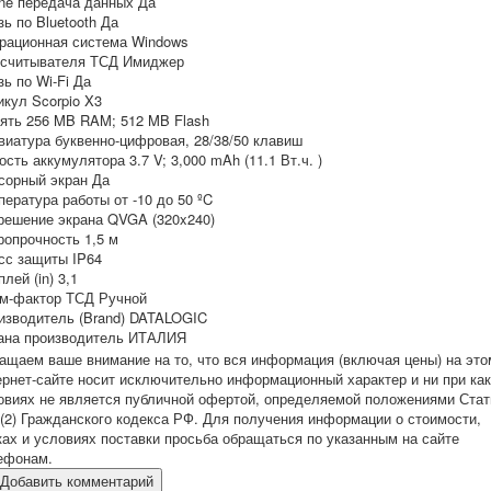
ine передача данных Да
зь по Bluetooth Да
рационная система Windows
 считывателя ТСД Имиджер
зь по Wi-Fi Да
икул Scorpio X3
ять 256 MB RAM; 512 MB Flash
виатура буквенно-цифровая, 28/38/50 клавиш
ость аккумулятора 3.7 V; 3,000 mAh (11.1 Вт.ч. )
сорный экран Да
пература работы от -10 до 50 ºC
решение экрана QVGA (320x240)
ропрочность 1,5 м
сс защиты IP64
лей (in) 3,1
м-фактор ТСД Ручной
изводитель (Brand) DATALOGIC
ана производитель ИТАЛИЯ
ащаем ваше внимание на то, что вся информация (включая цены) на это
ернет-сайте носит исключительно информационный характер и ни при ка
овиях не является публичной офертой, определяемой положениями Стат
 (2) Гражданского кодекса РФ. Для получения информации о стоимости,
ках и условиях поставки просьба обращаться по указанным на сайте
ефонам.
Добавить комментарий