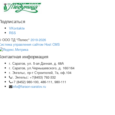
Подписаться
VKontakte
RSS
© ООО ТД "Полюс"
2019-2026
Система управления сайтом Host CMS
Контактная информация
г. Саратов, ул. 5-ая Дачная, д. 68А
г. Саратов, ул.Чернышевского, д. 160/164
г. Энгельс, пр-т Строителей, 7а, оф.104
г. Энгельс: +7(8453) 792-332
+7 (8452) 980-100, 486-111, 980-111
info@faraon-saratov.ru