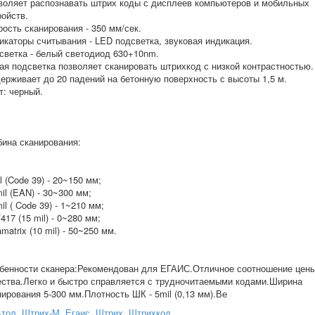
воляет распознавать штрих коды с дисплеев компьютеров и мобильных
ройств.
рость сканирования - 350 мм/сек.
икаторы считывания - LED подсветка, звуковая индикация.
светка - белый светодиод 630+10nm.
ая подсветка позволяет сканировать штрихкод с низкой контрастностью.
ерживает до 20 падений на бетонную поверхность с высоты 1,5 м.
т: черный.
бина сканирования:
l (Code 39) - 20~150 мм;
il (EAN) - 30~300 мм;
il ( Code 39) - 1~210 мм;
17 (15 mil) - 0~280 мм;
matrix (10 mil) - 50~250 мм.
бенности сканера:Рекомендован для ЕГАИС.Отличное соотношение цены
ества.Легко и быстро справляется с трудночитаемыми кодами.Ширина
нирования 5-300 мм.Плотность ШК - 5mil (0,13 мм).Ве
Атол
,
Штрих-М
,
Егаис
,
Штрих
,
Штрихкод