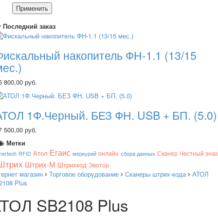
Применить
Последний заказ
Фискальный накопитель ФН-1.1 (13/15
мес.)
5 800,00 руб.
АТОЛ 1Ф.Черный. БЕЗ ФН. USB + БП. (5.0)
7 500,00 руб.
Метки
Егаис
Атол
онлайн
Сканер
Честный знак
mertech
RFID
меркурий
сбора данных
Штрих
Штрих-М
Штрихкод
Эвотор
тернет магазин
Торговое оборудование
Сканеры штрих-кода
АТОЛ
2108 Plus
ТОЛ SB2108 Plus