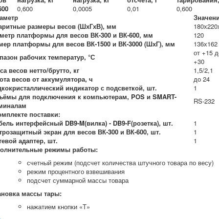
600
0,600
0,0005
0,01
0,600
аметр
Значен
аритные размеры весов (ШхГхВ), мм
180х220
метр платформы для весов ВК-300 и ВК-600, мм
120
мер платформы для весов ВК-1500 и ВК-3000 (ШхГ), мм
136х162
от +15 д
пазон рабочих температур, °С
+30
са весов нетто/брутто, кг
1,5/2,1
ота весов от аккумулятора, ч
до 24
кокристаллический индикатор с подсветкой, шт.
1
ъёмы для подключения к компьютерам, POS и SMART-
RS-232
миналам
омплекте поставки:
абель интерфейсный DB9-M(вилка) - DB9-F(розетка), шт.
1
етрозащитный экран для весов ВК-300 и ВК-600, шт.
1
етевой адаптер, шт.
1
олнительные режимы работы:
счетный режим (подсчет количества штучного товара по весу)
режим процентного взвешивания
подсчет суммарной массы товара
ановка массы тары:
нажатием кнопки «T»