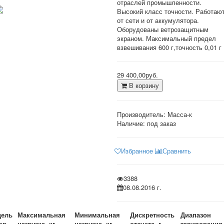
отраслей промышленности.
Высокий класс точности. Работаю
от сети и от аккумулятора.
Оборудованы ветрозащитным
экраном. Максимальный предел
взвешивания 600 г,точность 0,01 г
29 400,00руб.
В корзину
Производитель:
Масса-к
Наличие: под заказ
Избранное
Сравнить
3388
08.08.2016 г.
ель
Максимальная
Минимальная
Дискретность
Диапазон
ов
нагрузка, кг
нагрузка, кг
отсчета, г
тарирования,