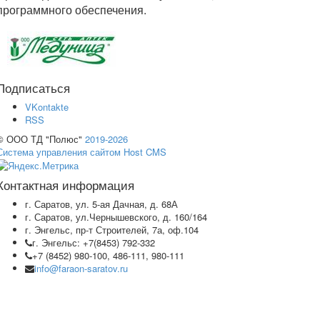
программного обеспечения.
Подписаться
VKontakte
RSS
© ООО ТД "Полюс"
2019-2026
Система управления сайтом Host CMS
Контактная информация
г. Саратов, ул. 5-ая Дачная, д. 68А
г. Саратов, ул.Чернышевского, д. 160/164
г. Энгельс, пр-т Строителей, 7а, оф.104
г. Энгельс: +7(8453) 792-332
+7 (8452) 980-100, 486-111, 980-111
info@faraon-saratov.ru