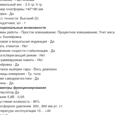
имальный вес -
2.5 гр; 5 гр
мер платформы
140*180 мм
ерка -
Да
сс точности-
Высокий (II)
зодатчики, шт -
1
кциональные возможности
имы работы -
Простое взвешивание; Процентное взвешивание; Учет веса
ы; Калибровка
ковая и визуальная индикация -
Да
ать этикеток -
Нет
енение скорости стабилизации -
Да
ргосберегающий режим -
Нет
граммируемая память -
Нет
ибровка -
Да
пазон выборки тары -
Весь диапазон
ницы измерения -
Гр, тола
им самодиагностики -
Да
вень -
Да
аметры функционирования
умулятор
Да
ание
5,8В - 0,5А
устимая влажность -
80%
осферное давление
630...800 мм рт. ст.
пература эксплуатации
10… +40