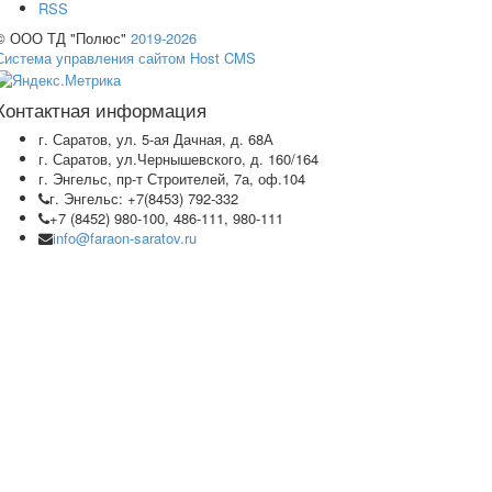
RSS
© ООО ТД "Полюс"
2019-2026
Система управления сайтом Host CMS
Контактная информация
г. Саратов, ул. 5-ая Дачная, д. 68А
г. Саратов, ул.Чернышевского, д. 160/164
г. Энгельс, пр-т Строителей, 7а, оф.104
г. Энгельс: +7(8453) 792-332
+7 (8452) 980-100, 486-111, 980-111
info@faraon-saratov.ru