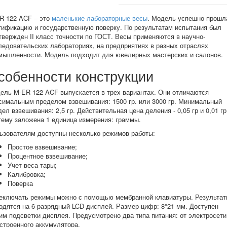
R 122 ACF – это
маленькие лабораторные весы
. Модель успешно прошл
тификацию и государственную поверку. По результатам испытания был
твержден II класс точности по ГОСТ. Весы применяются в научно-
ледовательских лабораториях, на предприятиях в разных отраслях
мышленности. Модель подходит для ювелирных мастерских и салонов.
собенности конструкции
ель M-ER 122 ACF выпускается в трех вариантах. Они отличаются
симальным пределом взвешивания: 1500 гр. или 3000 гр. Минимальный
дел взвешивания: 2,5 гр. Действительная цена деления - 0,05 гр и 0,01 гр
тему заложена 1 единица измерения: граммы.
ьзователям доступны несколько режимов работы:
Простое взвешивание;
Процентное взвешивание;
Учет веса тары;
Калибровка;
Поверка
еключать режимы можно с помощью мембранной клавиатуры. Результат
одятся на 6-разрядный LCD-дисплей. Размер цифр: 8*21 мм. Доступен
им подсветки дисплея. Предусмотрено два типа питания: от электросети
встроенного аккумулятора.