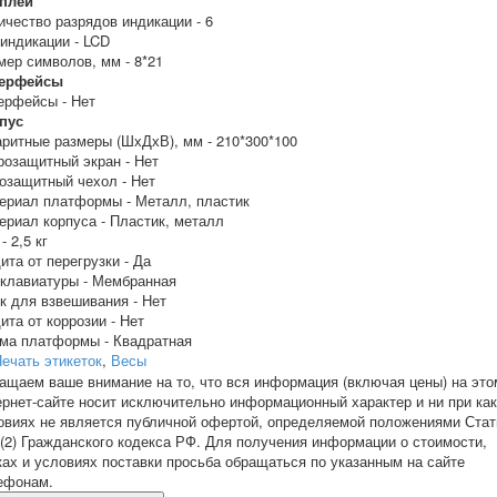
плей
ичество разрядов индикации -
6
 индикации -
LCD
мер символов, мм -
8*21
ерфейсы
ерфейсы -
Нет
пус
аритные размеры (ШхДхВ), мм -
210*300*100
розащитный экран -
Нет
озащитный чехол -
Нет
ериал платформы -
Металл, пластик
ериал корпуса -
Пластик, металл
 -
2,5 кг
ита от перегрузки -
Да
 клавиатуры -
Мембранная
к для взвешивания -
Нет
ита от коррозии -
Нет
ма платформы -
Квадратная
ечать этикеток
,
Весы
ащаем ваше внимание на то, что вся информация (включая цены) на это
ернет-сайте носит исключительно информационный характер и ни при ка
овиях не является публичной офертой, определяемой положениями Стат
 (2) Гражданского кодекса РФ. Для получения информации о стоимости,
ках и условиях поставки просьба обращаться по указанным на сайте
ефонам.