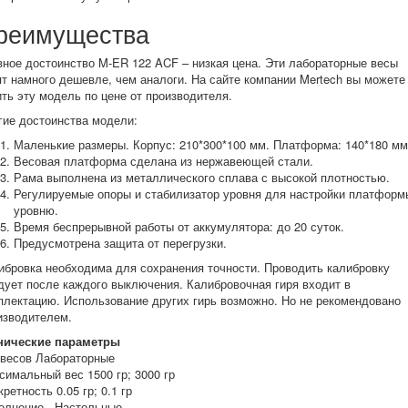
реимущества
вное достоинство M-ER 122 ACF – низкая цена. Эти лабораторные весы
ят намного дешевле, чем аналоги. На сайте компании Mertech вы можете
ить эту модель по цене от производителя.
гие достоинства модели:
Маленькие размеры. Корпус: 210*300*100 мм. Платформа: 140*180 мм
Весовая платформа сделана из нержавеющей стали.
Рама выполнена из металлического сплава с высокой плотностью.
Регулируемые опоры и стабилизатор уровня для настройки платформ
уровню.
Время беспрерывной работы от аккумулятора: до 20 суток.
Предусмотрена защита от перегрузки.
ибровка необходима для сохранения точности. Проводить калибровку
дует после каждого выключения. Калибровочная гиря входит в
плектацию. Использование других гирь возможно. Но не рекомендовано
изводителем.
нические параметры
 весов
Лабораторные
симальный вес
1500 гр; 3000 гр
кретность
0.05 гр; 0.1 гр
олнение -
Настольные