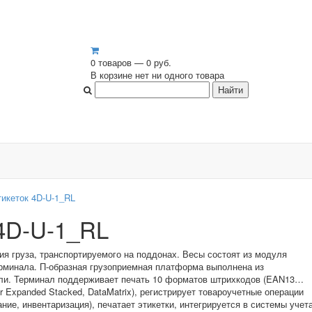
0 товаров — 0 руб.
В корзине нет ни одного товара
икеток 4D-U-1_RL
 4D-U-1_RL
я груза, транспортируемого на поддонах. Весы состоят из модуля
рминала. П-образная грузоприемная платформа выполнена из
али. Терминал поддерживает печать 10 форматов штрихкодов (EAN13…
 Expanded Stacked, DataMatrix), регистрирует товароучетные операции
ание, инвентаризация), печатает этикетки, интегрируется в системы учета