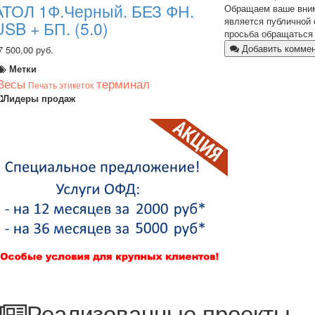
АТОЛ 1Ф.Черный. БЕЗ ФН.
Обращаем ваше внима
является публичной 
USB + БП. (5.0)
просьба обращаться 
Добавить комме
7 500,00 руб.
Метки
Весы
терминал
Печать этикеток
Лидеры продаж
Реализованные проекты