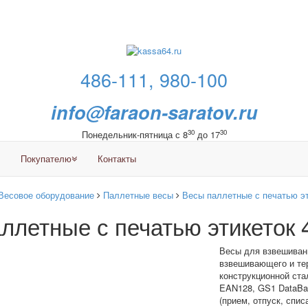
486-111, 980-100
info@faraon-saratov.ru
30
30
Понедельник-пятница с 8
до 17
Покупателю
Контакты
Весовое оборудование
Паллетные весы
Весы паллетные с печатью эт
ллетные с печатью этикеток
Весы для взвешивани
взвешивающего и те
конструкционной ст
EAN128, GS1 DataBar
(прием, отпуск, спис