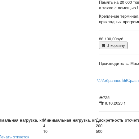
Память на 20 000 то
а также с помощью U
Крепление терминала
прикладных програм
88 100,00руб.
В корзину
Производитель:
Мас
Избранное
Сравн
725
18.10.2023 г.
мальная нагрузка, кг
Минимальная нагрузка, кг
Дискретность отсчета
4
200
10
500
Печать этикеток