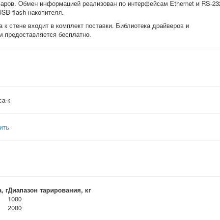
варов. Обмен информацией реализован по интерфейсам Ethernet и RS-23
SB-flash накопителя.
 к стене входит в комплект поставки. Библиотека драйверов и
м предоставляется бесплатно.
са-к
ить
, г
Диапазон тарирования, кг
1000
2000