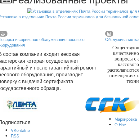
Установка в отделениях Почта России терминалов для безналичной опла
Поверка и сервисное обслуживание весового
Обслуживание ка
оборудования
Существующа
В состав компании входит весовая
качественно
вопросы с
мастерская которая осуществляет
кассовог
гарантийный и после гарантийный ремонт
располагаются
весового оборудования, производит
помещениях 
поверку с выдачей сертификата
техни
государственного образца.
Маркировка
Подписаться
О Нас
VKontakte
RSS