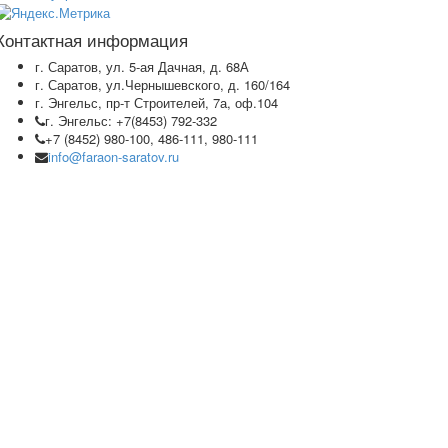
Контактная информация
г. Саратов, ул. 5-ая Дачная, д. 68А
г. Саратов, ул.Чернышевского, д. 160/164
г. Энгельс, пр-т Строителей, 7а, оф.104
г. Энгельс: +7(8453) 792-332
+7 (8452) 980-100, 486-111, 980-111
info@faraon-saratov.ru