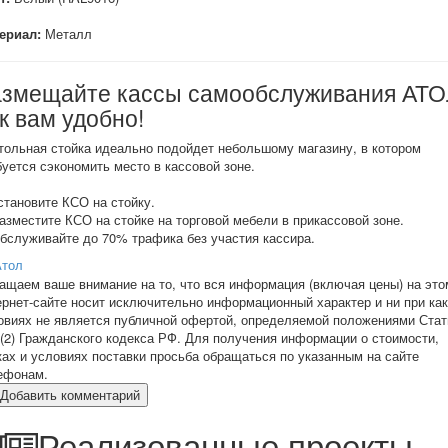
ериал:
Металл
азмещайте кассы самообслуживания АТ
к вам удобно!
тольная стойка идеально подойдет небольшому магазину, в котором
буется сэкономить место в кассовой зоне.
Установите КСО на стойку.
Разместите КСО на стойке на торговой мебели в прикассовой зоне.
Обслуживайте до 70% трафика без участия кассира.
Атол
ащаем ваше внимание на то, что вся информация (включая цены) на это
ернет-сайте носит исключительно информационный характер и ни при ка
овиях не является публичной офертой, определяемой положениями Стат
 (2) Гражданского кодекса РФ. Для получения информации о стоимости,
ках и условиях поставки просьба обращаться по указанным на сайте
ефонам.
Добавить комментарий
Реализованные проекты