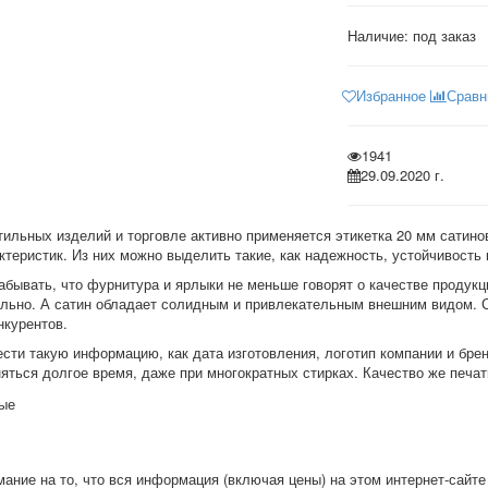
Наличие: под заказ
Избранное
Сравн
1941
29.09.2020 г.
тильных изделий и торговле активно применяется этикетка 20 мм сати
теристик. Из них можно выделить такие, как надежность, устойчивость
забывать, что фурнитура и ярлыки не меньше говорят о качестве продук
ально. А сатин обладает солидным и привлекательным внешним видом. С
нкурентов.
сти такую информацию, как дата изготовления, логотип компании и бре
яться долгое время, даже при многократных стирках. Качество же печат
ые
ние на то, что вся информация (включая цены) на этом интернет-сайте