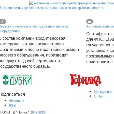
Установка и настройка регистраторов выбытия лекарств из оборота
Поверка и сервисное обслуживание весового
Автоматизация то
оборудования
Сертификаты 
В состав компании входит весовая
для ФНС, ЕГА
мастерская которая осуществляет
государственн
гарантийный и после гарантийный ремонт
установка и с
весового оборудования, производит
программных 
поверку с выдачей сертификата
производител
государственного образца.
Маркировка
Подписаться
О Нас
VKontakte
RSS
© ООО ТД "Полюс"
2019-2026