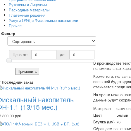
Рутокены и Лицензии
Расходные материалы
Платежные решения
Услуги ОФД и Фискальные накопители
Прочее
Фильтр
Цена от:
до:
В производстве текс
положительных харак
Применить
Кроме того, нельзя 
все в ней будет иде
Последний заказ
отличается среди ко
На ярлык можно нане
Фискальный накопитель
данные будут сохран
ФН-1.1 (13/15 мес.)
Материал
сатинов
Цвет
Белый
5 800,00 руб.
Втулка (мм)
76
Обращаем ваше внима