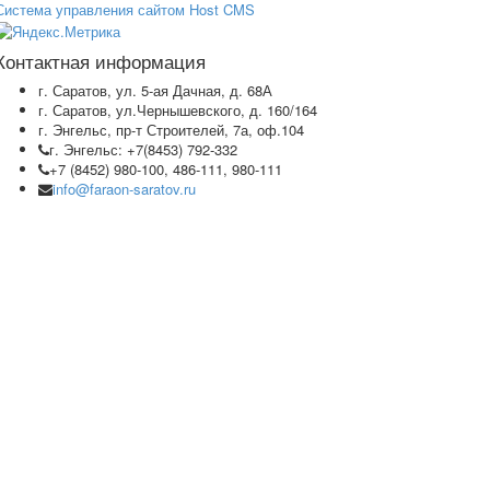
Система управления сайтом Host CMS
Контактная информация
г. Саратов, ул. 5-ая Дачная, д. 68А
г. Саратов, ул.Чернышевского, д. 160/164
г. Энгельс, пр-т Строителей, 7а, оф.104
г. Энгельс: +7(8453) 792-332
+7 (8452) 980-100, 486-111, 980-111
info@faraon-saratov.ru