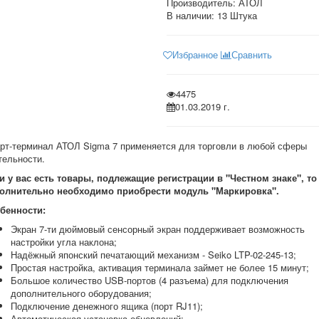
Производитель:
АТОЛ
В наличии:
13 Штука
Избранное
Сравнить
4475
01.03.2019 г.
рт-терминал АТОЛ Sigma 7 применяется для торговли в любой сферы
тельности.
и у вас есть товары, подлежащие регистрации в "Честном знаке", то
олнительно необходимо приобрести модуль "Маркировка".
бенности:
Экран 7-ти дюймовый сенсорный экран поддерживает возможность
настройки угла наклона;
Надёжный японский печатающий механизм - Seiko LTP-02-245-13;
Простая настройка, активация терминала займет не более 15 минут;
Большое количество USB-портов (4 разъема) для подключения
дополнительного оборудования;
Подключение денежного ящика (порт RJ11);
Автоматическая установка обновлений;