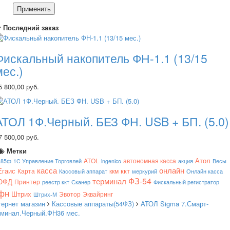
Применить
Последний заказ
Фискальный накопитель ФН-1.1 (13/15
мес.)
5 800,00 руб.
АТОЛ 1Ф.Черный. БЕЗ ФН. USB + БП. (5.0)
7 500,00 руб.
Метки
Атол
ATOL
автономная касса
185ф
1C Управление Торговлей
ingenico
акция
Весы
касса
онлайн
Егаис
ккт
Карта
ккм
Кассовый аппарат
меркурий
Онлайн касса
ФЗ-54
терминал
ОФД
Принтер
реестр ккт
Сканер
Фискальный регистратор
фн
Штрих
Эвотор
Эквайринг
Штрих-М
тернет магазин
Кассовые аппараты(54ФЗ)
АТОЛ Sigma 7.Смарт-
рминал.Черный.ФН36 мес.