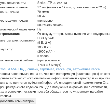
уль термопечати
Seiko LTP-02-245-13
ина чековой ленты
57 мм (втулка – 12 мм, длина намотки – 32 м)
рость печати
70 мм/с
50 км
урс модуля печати
(примерно
500 тысяч чеков)
оматический отрез чека
Нет
ктропитание
От аккумулятора, блока питания или пауэрбанк
USB type-B
аметры электропитания
(5 В, 2 А)
18650 х 2
умулятор
(2600 мА*ч)
5 часов
мя автономной работы
(при условии –
1 чек в 5 минут)
Атол
,
ФЗ-54
,
ОФД
,
онлайн
,
терминал
,
касса
,
фн
,
автономная касса
ащаем ваше внимание на то, что вся информация (включая цены) на это
ернет-сайте носит исключительно информационный характер и ни при ка
овиях не является публичной офертой, определяемой положениями Стат
 (2) Гражданского кодекса РФ. Для получения информации о стоимости,
ках и условиях поставки просьба обращаться по указанным на сайте
ефонам.
Добавить комментарий