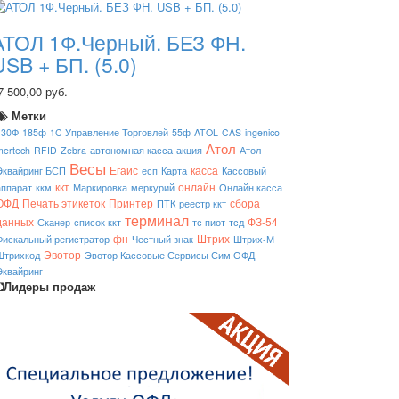
АТОЛ 1Ф.Черный. БЕЗ ФН.
USB + БП. (5.0)
7 500,00 руб.
Метки
130Ф
185ф
1C Управление Торговлей
55ф
ATOL
CAS
ingenico
Атол
mertech
RFID
Zebra
автономная касса
акция
Атол
Весы
Егаис
касса
Эквайринг БСП
есп
Карта
Кассовый
ккт
онлайн
аппарат
ккм
Маркировка
меркурий
Онлайн касса
ОФД
Печать этикеток
Принтер
сбора
ПТК
реестр ккт
терминал
данных
ФЗ-54
Сканер
список ккт
тс пиот
тсд
фн
Штрих
Фискальный регистратор
Честный знак
Штрих-М
Эвотор
Штрихкод
Эвотор Кассовые Сервисы Сим ОФД
Эквайринг
Лидеры продаж