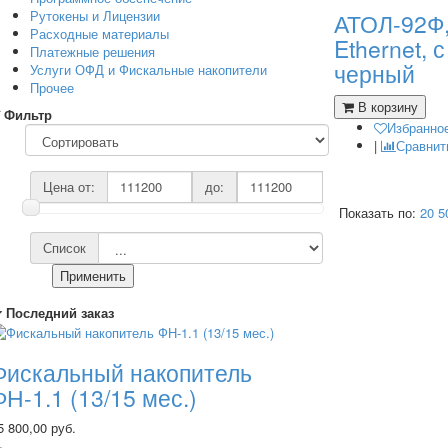
Рутокены и Лицензии
АТОЛ-92Ф, 
Расходные материалы
Ethernet, 
Платежные решения
черный
Услуги ОФД и Фискальные накопители
Прочее
В корзину
Фильтр
Избранно
|
Сравнит
Цена от:
до:
Показать по:
20
5
Список
Применить
Последний заказ
Фискальный накопитель
ФН-1.1 (13/15 мес.)
5 800,00 руб.