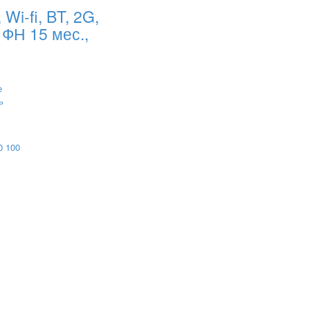
Wi-fi, BT, 2G,
с ФН 15 мес.,
е
ь
0
100