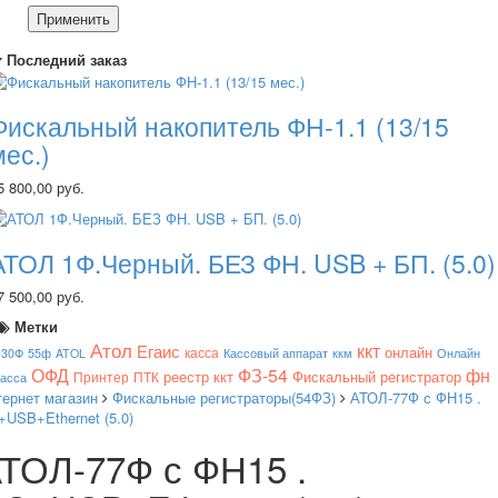
Применить
Последний заказ
Фискальный накопитель ФН-1.1 (13/15
мес.)
5 800,00 руб.
АТОЛ 1Ф.Черный. БЕЗ ФН. USB + БП. (5.0)
7 500,00 руб.
Метки
Атол
ккт
Егаис
онлайн
касса
130Ф
55ф
ATOL
Кассовый аппарат
ккм
Онлайн
ОФД
ФЗ-54
фн
реестр ккт
Фискальный регистратор
Принтер
ПТК
касса
тернет магазин
Фискальные регистраторы(54ФЗ)
АТОЛ-77Ф с ФН15 .
USB+Ethernet (5.0)
ТОЛ-77Ф с ФН15 .