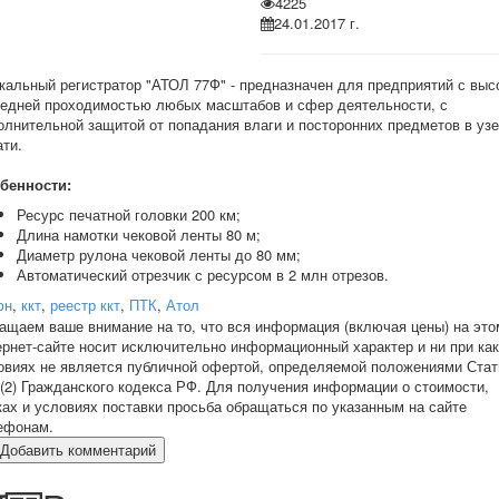
4225
24.01.2017 г.
кальный регистратор "АТОЛ 77Ф" - предназначен для предприятий с выс
редней проходимостью любых масштабов и сфер деятельности, с
олнительной защитой от попадания влаги и посторонних предметов в уз
ати.
бенности:
Ресурс печатной головки 200 км;
Длина намотки чековой ленты 80 м;
Диаметр рулона чековой ленты до 80 мм;
Автоматический отрезчик с ресурсом в 2 млн отрезов.
фн
,
ккт
,
реестр ккт
,
ПТК
,
Атол
ащаем ваше внимание на то, что вся информация (включая цены) на это
ернет-сайте носит исключительно информационный характер и ни при ка
овиях не является публичной офертой, определяемой положениями Стат
 (2) Гражданского кодекса РФ. Для получения информации о стоимости,
ках и условиях поставки просьба обращаться по указанным на сайте
ефонам.
Добавить комментарий