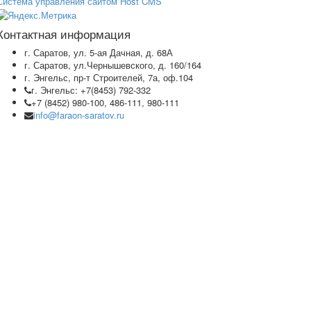
Система управления сайтом Host CMS
Контактная информация
г. Саратов, ул. 5-ая Дачная, д. 68А
г. Саратов, ул.Чернышевского, д. 160/164
г. Энгельс, пр-т Строителей, 7а, оф.104
г. Энгельс: +7(8453) 792-332
+7 (8452) 980-100, 486-111, 980-111
info@faraon-saratov.ru