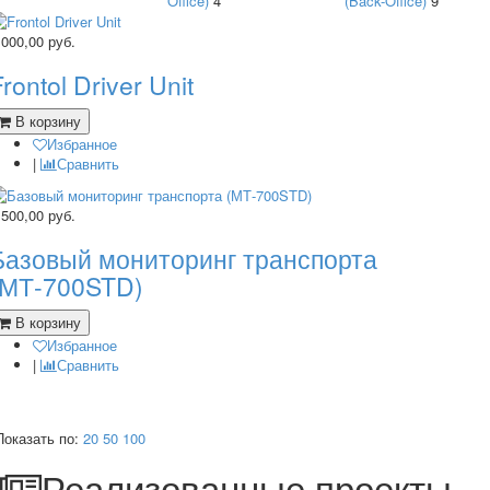
Office)
4
(Back-Office)
9
 000,00
руб.
rontol Driver Unit
В корзину
Избранное
|
Сравнить
 500,00
руб.
Базовый мониторинг транспорта
(МТ-700STD)
В корзину
Избранное
|
Сравнить
Показать по:
20
50
100
Реализованные проекты