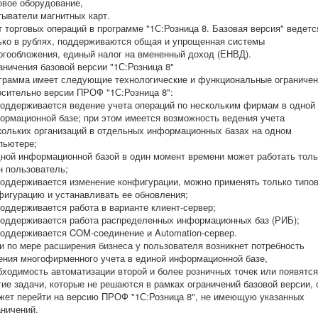
овое оборудование,
тыватели магнитных карт.
т торговых операций в программе "1С:Розница 8. Базовая версия" ведетс
ько в рублях, поддерживаются общая и упрощенная системы
огообложения, единый налог на вмененный доход (ЕНВД).
аничения базовой версии "1С:Розница 8"
грамма имеет следующие технологические и функциональные ограниче
осительно версии ПРОФ "1С:Розница 8":
поддерживается ведение учета операций по нескольким фирмам в одной
ормационной базе; при этом имеется возможность ведения учета
кольких организаций в отдельных информационных базах на одном
пьютере;
дной информационной базой в один момент времени может работать толь
н пользователь;
поддерживается изменение конфигурации, можно применять только типо
фигурацию и устанавливать ее обновления;
поддерживается работа в варианте клиент-сервер;
поддерживается работа распределенных информационных баз (РИБ);
поддерживается COM-соединение и Automation-сервер.
и по мере расширения бизнеса у пользователя возникнет потребность
ения многофирменного учета в единой информационной базе,
бходимость автоматизации второй и более розничных точек или появятся
гие задачи, которые не решаются в рамках ограничений базовой версии, 
жет перейти на версию ПРОФ "1С:Розница 8", не имеющую указанных
аничений.