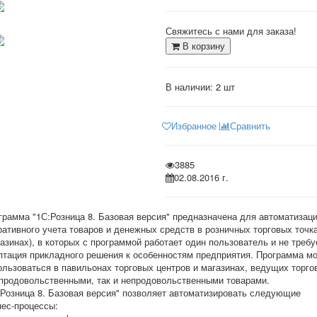
Свяжитесь с нами для заказа!
В корзину
В наличии:
2 шт
Избранное
Сравнить
3885
02.08.2016 г.
грамма "1С:Розница 8. Базовая версия" предназначена для автоматизац
ративного учета товаров и денежных средств в розничных торговых точк
газинах), в которых с программой работает один пользователь и не требу
птация прикладного решения к особенностям предприятия. Программа м
ользоваться в павильонах торговых центров и магазинах, ведущих торг
 продовольственными, так и непродовольственными товарами.
:Розница 8. Базовая версия" позволяет автоматизировать следующие
нес-процессы: