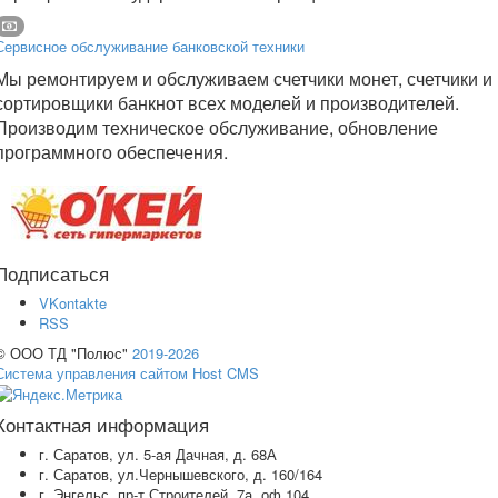
Сервисное обслуживание банковской техники
Мы ремонтируем и обслуживаем счетчики монет, счетчики и
сортировщики банкнот всех моделей и производителей.
Производим техническое обслуживание, обновление
программного обеспечения.
Подписаться
VKontakte
RSS
© ООО ТД "Полюс"
2019-2026
Система управления сайтом Host CMS
Контактная информация
г. Саратов, ул. 5-ая Дачная, д. 68А
г. Саратов, ул.Чернышевского, д. 160/164
г. Энгельс, пр-т Строителей, 7а, оф.104