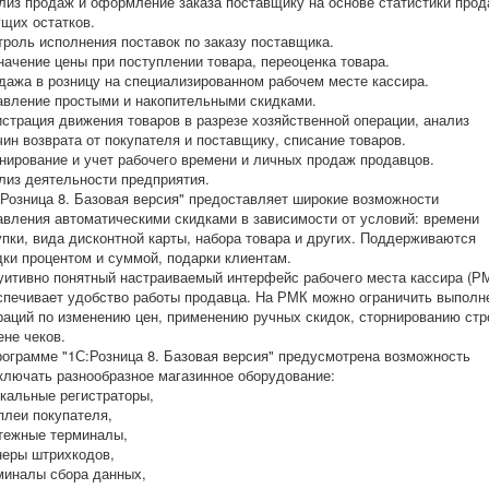
лиз продаж и оформление заказа поставщику на основе статистики прод
ущих остатков.
троль исполнения поставок по заказу поставщика.
начение цены при поступлении товара, переоценка товара.
дажа в розницу на специализированном рабочем месте кассира.
авление простыми и накопительными скидками.
истрация движения товаров в разрезе хозяйственной операции, анализ
чин возврата от покупателя и поставщику, списание товаров.
нирование и учет рабочего времени и личных продаж продавцов.
лиз деятельности предприятия.
:Розница 8. Базовая версия" предоставляет широкие возможности
авления автоматическими скидками в зависимости от условий: времени
упки, вида дисконтной карты, набора товара и других. Поддерживаются
дки процентом и суммой, подарки клиентам.
уитивно понятный настраиваемый интерфейс рабочего места кассира (Р
спечивает удобство работы продавца. На РМК можно ограничить выполн
раций по изменению цен, применению ручных скидок, сторнированию стр
ене чеков.
рограмме "1С:Розница 8. Базовая версия" предусмотрена возможность
ключать разнообразное магазинное оборудование:
кальные регистраторы,
плеи покупателя,
тежные терминалы,
неры штрихкодов,
миналы сбора данных,