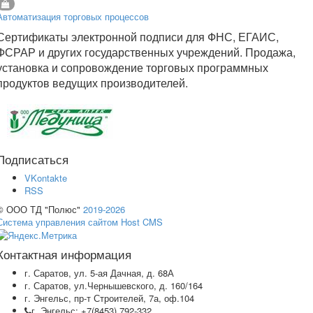
Автоматизация торговых процессов
Сертификаты электронной подписи для ФНС, ЕГАИС,
ФСРАР и других государственных учреждений. Продажа,
установка и сопровождение торговых программных
продуктов ведущих производителей.
Подписаться
VKontakte
RSS
© ООО ТД "Полюс"
2019-2026
Система управления сайтом Host CMS
Контактная информация
г. Саратов, ул. 5-ая Дачная, д. 68А
г. Саратов, ул.Чернышевского, д. 160/164
г. Энгельс, пр-т Строителей, 7а, оф.104
г. Энгельс: +7(8453) 792-332