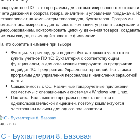
Товароучетное ПО – это программы для автоматизированного контроля и
учета движения и оборота товара, аналитики и управления продажами. И
устанавливают на компьютеры товароведов, бухгалтеров. Программы
помогают анализировать деятельность компании, управлять закупками и
ценообразованием, контролировать цепочку движения товаров, создават
системы скидок, взаимодействовать с филиалами.
На что обратить внимание при выборе
Функции. К примеру, для ведения бухгалтерского учета стоит
купить учетное ПО 1С: Бухгалтерия с соответствующим
функционалом, а для организации товароучета на предприятии
подойдет 1С: Предприятие. Управление торговлей. Есть также
программы для управления персоналом и начисления заработной
платы.
Совместимость с ОС. Различные товароучетные приложения
совместимы с операционными системами Windows или Linux.
Поставка. Большинство программ предоставляются с
однопользовательской лицензией, поэтому комплектуются
электронным ключом для одного пользователя.
од заказ
1С - Бухгалтерия 8. Базовая