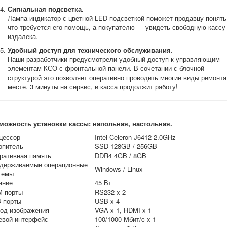
Сигнальная подсветка.
Лампа-индикатор с цветной LED-подсветкой поможет продавцу понять
что требуется его помощь, а покупателю — увидеть свободную кассу
издалека.
Удобный доступ для технического обслуживания
.
Наши разработчики предусмотрели удобный доступ к управляющим
элементам КСО с фронтальной панели. В сочетании с блочной
структурой это позволяет оперативно проводить многие виды ремонта
месте. 3 минуты на сервис, и касса продолжит работу!
можность установки кассы: напольная, настольная.
цессор
Intel Celeron J6412 2.0GHz
опитель
SSD 128GB / 256GB
ративная память
DDR4 4GB / 8GB
держиваемые операционные
Windows / Linux
темы
ание
45 Вт
 порты
RS232 x 2
 порты
USB x 4
од изображения
VGA x 1, HDMI x 1
евой интерфейс
100/1000 Мбит/c x 1