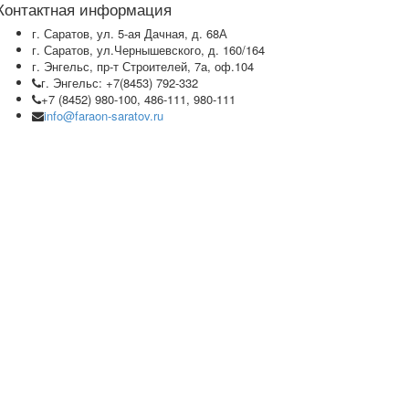
Контактная информация
г. Саратов, ул. 5-ая Дачная, д. 68А
г. Саратов, ул.Чернышевского, д. 160/164
г. Энгельс, пр-т Строителей, 7а, оф.104
г. Энгельс: +7(8453) 792-332
+7 (8452) 980-100, 486-111, 980-111
info@faraon-saratov.ru