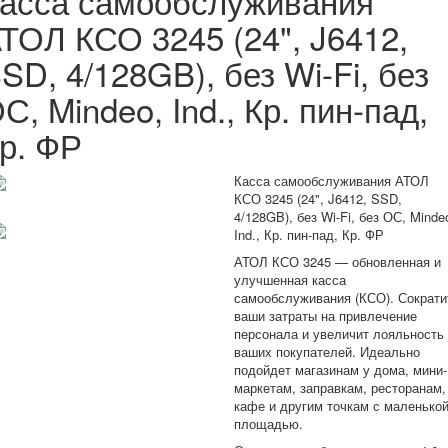
асса самообслуживания
ТОЛ КСО 3245 (24", J6412,
SD, 4/128GB), без Wi-Fi, без
С, Mindeo, Ind., Кр. пин-пад,
р. ФР
Касса самообслуживания АТОЛ
КСО 3245 (24", J6412, SSD,
4/128GB), без Wi-Fi, без ОС, Minde
Ind., Кр. пин-пад, Кр. ФР
АТОЛ КСО 3245 — обновленная и
улучшенная касса
самообслуживания (КСО). Сократи
ваши затраты на привлечение
персонала и увеличит лояльность
ваших покупателей. Идеально
подойдет магазинам у дома, мини-
маркетам, заправкам, ресторанам,
кафе и другим точкам с маленько
площадью.