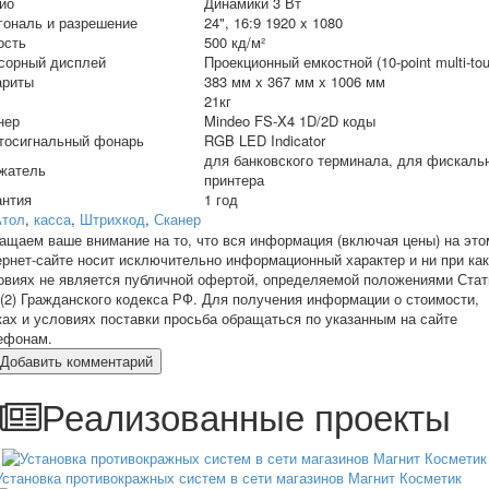
ио
Динамики 3 Вт
гональ и разрешение
24", 16:9 1920 x 1080
ость
500 кд/м²
сорный дисплей
Проекционный емкостной (10-point multi-to
ариты
383 мм x 367 мм x 1006 мм
21кг
нер
Mindeo FS-X4 1D/2D коды
тосигнальный фонарь
RGB LED Indicator
для банковского терминала, для фискаль
жатель
принтера
антия
1 год
Атол
,
касса
,
Штрихкод
,
Сканер
ащаем ваше внимание на то, что вся информация (включая цены) на это
ернет-сайте носит исключительно информационный характер и ни при ка
овиях не является публичной офертой, определяемой положениями Стат
 (2) Гражданского кодекса РФ. Для получения информации о стоимости,
ках и условиях поставки просьба обращаться по указанным на сайте
ефонам.
Добавить комментарий
Реализованные проекты
Установка противокражных систем в сети магазинов Магнит Косметик