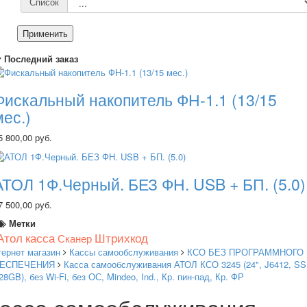
Список
Применить
Последний заказ
Фискальный накопитель ФН-1.1 (13/15
мес.)
5 800,00 руб.
АТОЛ 1Ф.Черный. БЕЗ ФН. USB + БП. (5.0)
7 500,00 руб.
Метки
Атол
касса
Штрихкод
Сканер
тернет магазин
Кассы самообслуживания
КСО БЕЗ ПРОГРАММНОГО
ЕСПЕЧЕНИЯ
Касса самообслуживания АТОЛ КСО 3245 (24", J6412, SS
28GB), без Wi-Fi, без ОС, Mindeo, Ind., Кр. пин-пад, Кр. ФР