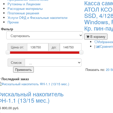
Касса сам
Рутокены и Лицензии
АТОЛ КСО 3
Расходные материалы
Платежные решения
SSD, 4/128
Услуги ОФД и Фискальные накопители
Windows, Fr
Прочее
Кр. пин-па
Фильтр
В корзину
Избранно
|
Сравнит
Цена от:
до:
Список
Показать по:
20
5
Применить
Последний заказ
Фискальный накопитель
ФН-1.1 (13/15 мес.)
5 800,00 руб.