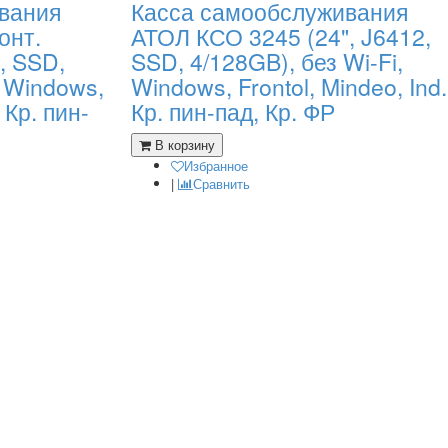
вания
Касса самообслуживания
онт.
АТОЛ КСО 3245 (24", J6412,
2, SSD,
SSD, 4/128GB), без Wi-Fi,
, Windows,
Windows, Frontol, Mindeo, Ind.
, Кр. пин-
Кр. пин-пад, Кр. ФР
В корзину
Избранное
|
Сравнить