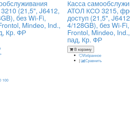
ообслуживания
Касса самообслужи
210 (21,5", J6412,
АТОЛ КСО 3215, фр
GB), без Wi-Fi,
доступ (21,5", J641
ontol, Mindeo, Ind.,
4/128GB), без Wi-Fi
д, Кр. ФР
Frontol, Mindeo, Ind.
пад, Кр. ФР
е
В корзину
ь
Избранное
|
Сравнить
0
100