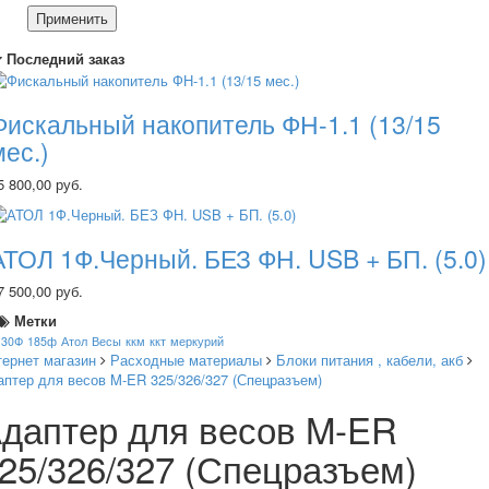
Применить
Последний заказ
Фискальный накопитель ФН-1.1 (13/15
мес.)
5 800,00 руб.
АТОЛ 1Ф.Черный. БЕЗ ФН. USB + БП. (5.0)
7 500,00 руб.
Метки
130Ф
185ф
Атол
Весы
ккм
ккт
меркурий
тернет магазин
Расходные материалы
Блоки питания , кабели, акб
аптер для весов M-ER 325/326/327 (Спецразъем)
даптер для весов M-ER
25/326/327 (Спецразъем)