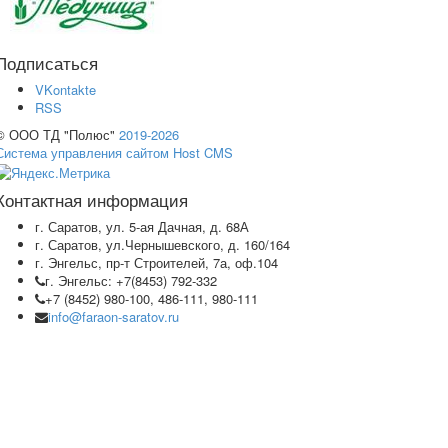
Подписаться
VKontakte
RSS
© ООО ТД "Полюс"
2019-2026
Система управления сайтом Host CMS
Контактная информация
г. Саратов, ул. 5-ая Дачная, д. 68А
г. Саратов, ул.Чернышевского, д. 160/164
г. Энгельс, пр-т Строителей, 7а, оф.104
г. Энгельс: +7(8453) 792-332
+7 (8452) 980-100, 486-111, 980-111
info@faraon-saratov.ru