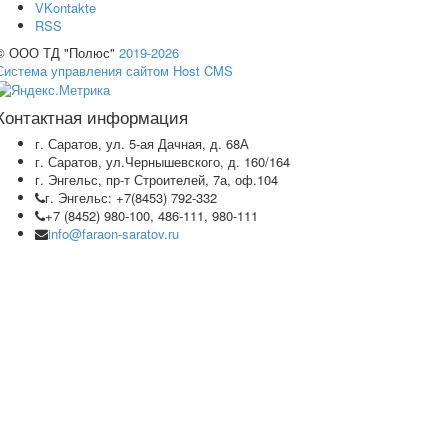
VKontakte
RSS
© ООО ТД "Полюс"
2019-2026
Система управления сайтом Host CMS
Контактная информация
г. Саратов, ул. 5-ая Дачная, д. 68А
г. Саратов, ул.Чернышевского, д. 160/164
г. Энгельс, пр-т Строителей, 7а, оф.104
г. Энгельс: +7(8453) 792-332
+7 (8452) 980-100, 486-111, 980-111
info@faraon-saratov.ru