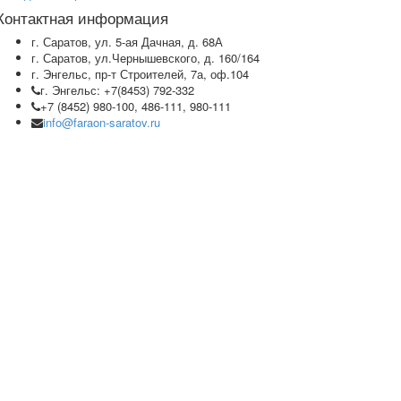
Контактная информация
г. Саратов, ул. 5-ая Дачная, д. 68А
г. Саратов, ул.Чернышевского, д. 160/164
г. Энгельс, пр-т Строителей, 7а, оф.104
г. Энгельс: +7(8453) 792-332
+7 (8452) 980-100, 486-111, 980-111
info@faraon-saratov.ru