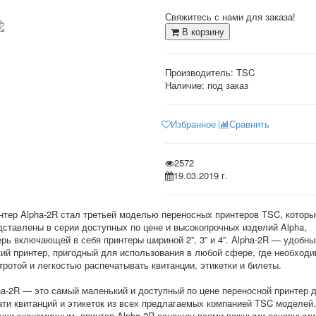
Свяжитесь с нами для заказа!
В корзину
Производитель:
TSC
Наличие: под заказ
Избранное
Сравнить
2572
19.03.2019 г.
нтер Alpha-2R стал третьей моделью переносных принтеров TSC, которы
дставлены в серии доступных по цене и высокопрочных изделий Alpha,
ерь включающей в себя принтеры шириной 2”, 3” и 4”. Alpha-2R — удобны
кий принтер, пригодный для использования в любой сфере, где необходи
тротой и легкостью распечатывать квитанции, этикетки и билеты.
ha-2R — это самый маленький и доступный по цене переносной принтер 
ати квитанций и этикеток из всех предлагаемых компанией TSC моделей.
учи экономичным, принтер Alpha-2R оснащен всеми важными основными