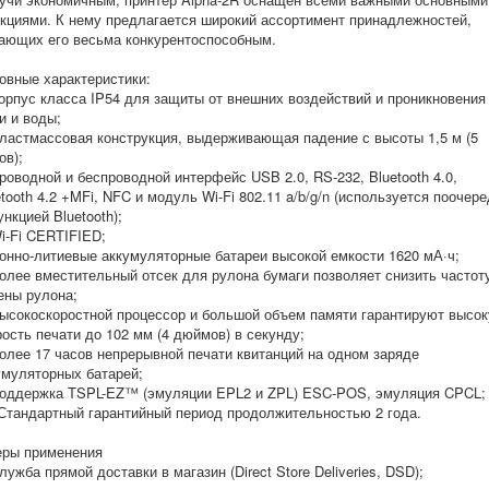
кциями. К нему предлагается широкий ассортимент принадлежностей,
ающих его весьма конкурентоспособным.
овные характеристики:
Корпус класса IP54 для защиты от внешних воздействий и проникновения
и и воды;
Пластмассовая конструкция, выдерживающая падение с высоты 1,5 м (5
ов);
Проводной и беспроводной интерфейс USB 2.0, RS-232, Bluetooth 4.0,
etooth 4.2 +MFi, NFC и модуль Wi-Fi 802.11 a/b/g/n (используется поочер
нкцией Bluetooth);
Wi-Fi CERTIFIED;
Ионно-литиевые аккумуляторные батареи высокой емкости 1620 мА·ч;
Более вместительный отсек для рулона бумаги позволяет снизить частот
ены рулона;
Высокоскоростной процессор и большой объем памяти гарантируют высо
рость печати до 102 мм (4 дюймов) в секунду;
Более 17 часов непрерывной печати квитанций на одном заряде
умуляторных батарей;
Поддержка TSPL-EZ™ (эмуляции EPL2 и ZPL) ESC-POS, эмуляция CPCL;
 Стандартный гарантийный период продолжительностью 2 года.
ры применения
лужба прямой доставки в магазин (Direct Store Deliveries, DSD);