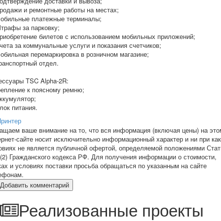
Подтверждение доставки и вывоза;
Продажи и ремонтные работы на местах;
Мобильные платежные терминалы;
Штрафы за парковку;
Приобретение билетов с использованием мобильных приложений;
Счета за коммунальные услуги и показания счетчиков;
Мобильная перемаркировка в розничном магазине;
Транспортный отдел.
ессуары TSC Alpha-2R:
репление к поясному ремню;
Аккумулятор;
Блок питания.
Принтер
ащаем ваше внимание на то, что вся информация (включая цены) на это
ернет-сайте носит исключительно информационный характер и ни при ка
овиях не является публичной офертой, определяемой положениями Стат
 (2) Гражданского кодекса РФ. Для получения информации о стоимости,
ках и условиях поставки просьба обращаться по указанным на сайте
ефонам.
Добавить комментарий
Реализованные проекты