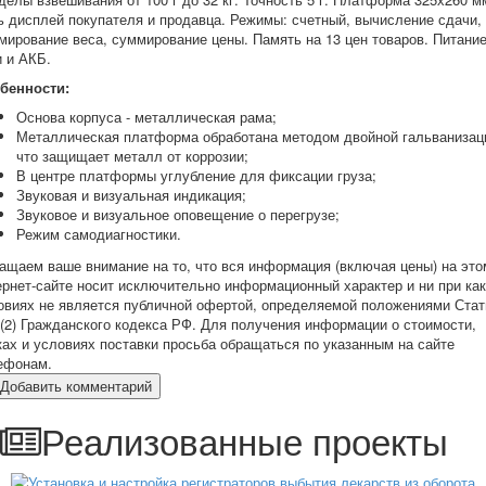
ь дисплей покупателя и продавца. Режимы: счетный, вычисление сдачи,
мирование веса, суммирование цены. Память на 13 цен товаров. Питание
и и АКБ.
бенности:
Основа корпуса - металлическая рама;
Металлическая платформа обработана методом двойной гальванизац
что защищает металл от коррозии;
В центре платформы углубление для фиксации груза;
Звуковая и визуальная индикация;
Звуковое и визуальное оповещение о перегрузе;
Режим самодиагностики.
ащаем ваше внимание на то, что вся информация (включая цены) на это
ернет-сайте носит исключительно информационный характер и ни при ка
овиях не является публичной офертой, определяемой положениями Стат
 (2) Гражданского кодекса РФ. Для получения информации о стоимости,
ках и условиях поставки просьба обращаться по указанным на сайте
ефонам.
Добавить комментарий
Реализованные проекты