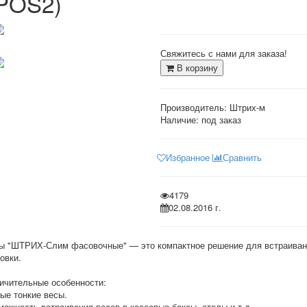
POS2)
Свяжитесь с нами для заказа!
В корзину
Производитель:
Штрих-м
Наличие: под заказ
Избранное
Сравнить
4179
02.08.2016 г.
ы "ШТРИХ-Слим фасовочные" — это компактное решение для встраиван
овки.
ичительные особенности:
ые тонкие весы.
можность встраивания весов в кассовые боксы, столы и.т.д.