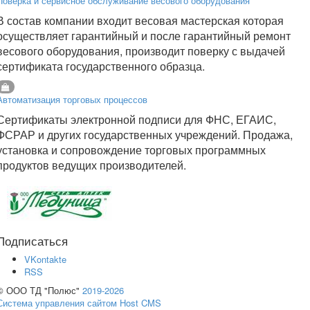
Поверка и сервисное обслуживание весового оборудования
В состав компании входит весовая мастерская которая
осуществляет гарантийный и после гарантийный ремонт
весового оборудования, производит поверку с выдачей
сертификата государственного образца.
Автоматизация торговых процессов
Сертификаты электронной подписи для ФНС, ЕГАИС,
ФСРАР и других государственных учреждений. Продажа,
установка и сопровождение торговых программных
продуктов ведущих производителей.
Подписаться
VKontakte
RSS
© ООО ТД "Полюс"
2019-2026
Система управления сайтом Host CMS