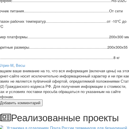
фейс......................................................................................RS-232C
ник питания..........................................................................От сети
азон рабочих температур.....................................................от -10°С до
°C
р платформы.......................................................................200x300 м
итные размеры....................................................................200х300х5
................................................................................................8 кг
Штрих-М
,
Весы
ащаем ваше внимание на то, что вся информация (включая цены) на это
ернет-сайте носит исключительно информационный характер и ни при ка
овиях не является публичной офертой, определяемой положениями Стат
 (2) Гражданского кодекса РФ. Для получения информации о стоимости,
ках и условиях поставки просьба обращаться по указанным на сайте
ефонам.
Добавить комментарий
Реализованные проекты