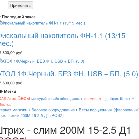
Применить
Последний заказ
Фискальный накопитель ФН-1.1 (13/15
мес.)
5 800,00 руб.
АТОЛ 1Ф.Черный. БЕЗ ФН. USB + БП. (5.0)
7 500,00 руб.
Метки
Весы
CAS
Атол
терминал
меркурий
онлайн
сбора данных
тсд
Штрих
Штрих-М
Эвотор
тернет магазин
Весовое оборудование
Весы порционные (фасовочные
их - слим 200М 15-2.5 Д1 (POS2)
трих - слим 200М 15-2.5 Д1