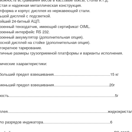
стая и надежная металлическая конструкция.
тформа и корпус дисплея из нержавеющей стали.
ьшой дисплей с подсветкой.
ейший 24-битный АЦП.
роенный тензодатчик, имеющий сертификат OIML.
роенный интерфейс RS 232.
роенный аккумулятор (дополнительная опция).
осной дисплей на стойке (дополнительная опция).
гократное тарирование.
личные размеры грузоприемной платформы и варианты исполнения.
нические хаарактеристики:
ольший предел взвешивания................................................15 кг
еньший предел взвешивания...............................................20г
сть..........................................................................................5г
ея.....................................................................................жидкокр
 разрядов индикатора.........................................................6