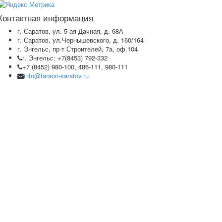
Контактная информация
г. Саратов, ул. 5-ая Дачная, д. 68А
г. Саратов, ул.Чернышевского, д. 160/164
г. Энгельс, пр-т Строителей, 7а, оф.104
г. Энгельс: +7(8453) 792-332
+7 (8452) 980-100, 486-111, 980-111
info@faraon-saratov.ru