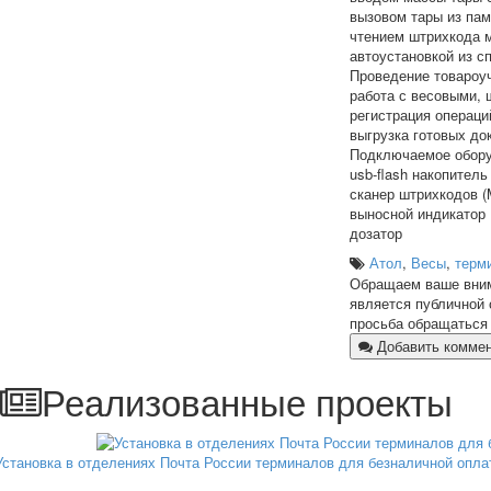
вызовом тары из пам
чтением штрихкода 
автоустановкой из с
Проведение товароу
работа с весовыми,
регистрация операци
выгрузка готовых док
Подключаемое обору
usb-flash накопитель
сканер штрихкодов (M
выносной индикатор
дозатор
Атол
,
Весы
,
терм
Обращаем ваше внима
является публичной 
просьба обращаться 
Добавить комме
Реализованные проекты
Установка в отделениях Почта России терминалов для безналичной опла