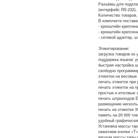
Разъёмы для подключ
(интерфейс RS-232),
Количество товаров,
В комплекте поставк
- кронштейн креплени
- кронштейн креплен
- сетевой адаптер, шт
Этикетирование:
загрузка товаров из 
поддержка языков: р
быстрая настройка ш
свободно программи
этикетки на весовые
печать этикеток при
печать этикеток на 
простые и итоговые 
печать штрихкодов EA
размещение нескольк
печать на этикетке 3
память на 20 000 тов
удобный графически
Установка массы тар
нажатием кнопки «T»
вводом массы тары 