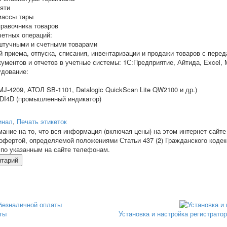
яти
массы тары
правочника товаров
четных операций:
 штучными и счетными товарами
й приема, отпуска, списания, инвентаризации и продажи товаров с пере
ументов и отчетов в учетные системы: 1С:Предприятие, Айтида, Excel, Mi
дование:
J-4209, АТОЛ SB-1101, Datalogic QuickScan Lite QW2100 и др.)
 DI4D (промышленный индикатор)
инал
,
Печать этикеток
ние на то, что вся информация (включая цены) на этом интернет-сайте
офертой, определяемой положениями Статьи 437 (2) Гражданского кодек
по указанным на сайте телефонам.
нтарий
ты
Установка и настройка регистрато