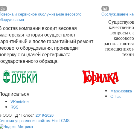
Поверка и сервисное обслуживание весового
Обслуживание ка
оборудования
Существующа
В состав компании входит весовая
качественно
вопросы с
мастерская которая осуществляет
кассовог
гарантийный и после гарантийный ремонт
располагаются
весового оборудования, производит
помещениях 
поверку с выдачей сертификата
техни
государственного образца.
Маркировка
Подписаться
О Нас
VKontakte
RSS
© ООО ТД "Полюс"
2019-2026
Система управления сайтом Host CMS