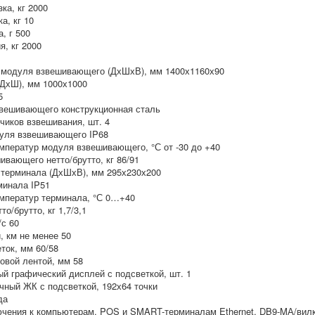
ка, кг 2000
а, кг 10
, г 500
я, кг 2000
 модуля взвешивающего (ДхШхВ), мм 1400х1160х90
ДхШ), мм 1000х1000
5
вешивающего конструкционная сталь
иков взвешивания, шт. 4
уля взвешивающего IP68
мператур модуля взвешивающего, °С от -30 до +40
вающего нетто/брутто, кг 86/91
 терминала (ДхШхВ), мм 295х230х200
минала IP51
емператур терминала, °С 0…+40
о/брутто, кг 1,7/3,1
/с 60
, км не менее 50
ток, мм 60/58
овой лентой, мм 58
 графический дисплей с подсветкой, шт. 1
чный ЖК с подсветкой, 192х64 точки
да
чения к компьютерам, POS и SMART-терминалам Ethernet, DB9-MА/вилк