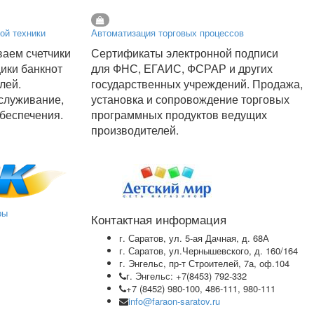
ой техники
Автоматизация торговых процессов
аем счетчики
Сертификаты электронной подписи
щики банкнот
для ФНС, ЕГАИС, ФСРАР и других
лей.
государственных учреждений. Продажа,
служивание,
установка и сопровождение торговых
беспечения.
программных продуктов ведущих
производителей.
ры
Контактная информация
г. Саратов, ул. 5-ая Дачная, д. 68А
г. Саратов, ул.Чернышевского, д. 160/164
г. Энгельс, пр-т Строителей, 7а, оф.104
г. Энгельс: +7(8453) 792-332
+7 (8452) 980-100, 486-111, 980-111
info@faraon-saratov.ru