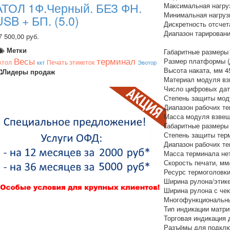
АТОЛ 1Ф.Черный. БЕЗ ФН.
Максимальная нагруз
Минимальная нагрузк
USB + БП. (5.0)
Дискретность отсчета
Диапазон тарировани
7 500,00 руб.
Метки
Габаритные размеры
Весы
терминал
Размер платформы (
Атол
Печать этикеток
ккт
Эвотор
Высота наката, мм 4
Лидеры продаж
Материал модуля вз
Число цифровых датч
Степень защиты мод
Диапазон рабочих те
Масса модуля взвеши
Габаритные размеры
Степень защиты тер
Диапазон рабочих т
Масса терминала нетт
Скорость печати, мм
Ресурс термоголовки
Ширина рулона/этике
Ширина рулона с чек
Многофункциональный
Тип индикации матри
Торговая индикация 
Разъёмы для подклю