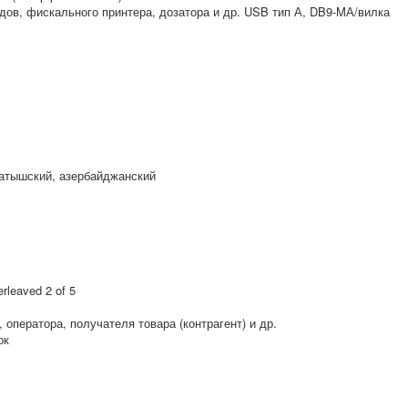
ов, фискального принтера, дозатора и др. USB тип А, DB9-MА/вилка
латышский, азербайджанский
leaved 2 of 5
 оператора, получателя товара (контрагент) и др.
ок