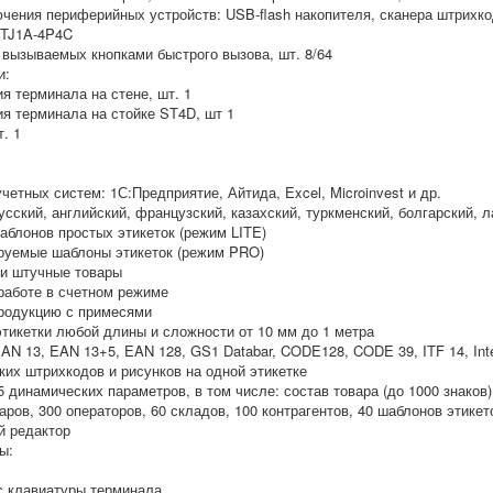
ения периферийных устройств: USB-flash накопителя, сканера штрихкод
 TJ1A-4P4C
 вызываемых кнопками быстрого вызова, шт. 8/64
и:
я терминала на стене, шт. 1
ия терминала на стойке ST4D, шт 1
. 1
учетных систем: 1С:Предприятие, Айтида, Excel, Microinvest и др.
усский, английский, французский, казахский, туркменский, болгарский, 
аблонов простых этикеток (режим LITE)
руемые шаблоны этикеток (режим PRO)
 и штучные товары
 работе в счетном режиме
продукцию с примесями
этикетки любой длины и сложности от 10 мм до 1 метра
N 13, EAN 13+5, EAN 128, GS1 Databar, CODE128, CODE 39, ITF 14, Inter
их штрихкодов и рисунков на одной этикетке
5 динамических параметров, в том числе: состав товара (до 1000 знаков),
аров, 300 операторов, 60 складов, 100 контрагентов, 40 шаблонов этикет
й редактор
ы:
с клавиатуры терминала