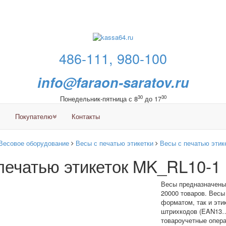
486-111, 980-100
info@faraon-saratov.ru
30
30
Понедельник-пятница с 8
до 17
Покупателю
Контакты
Весовое оборудование
Весы с печатью этикетки
Весы с печатью этик
печатью этикеток MK_RL10-1
Весы предназначены 
20000 товаров. Весы
форматом, так и эт
штрихкодов (EAN13…E
товароучетные опера