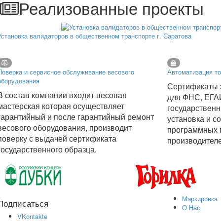
Реализованные проекты
Установка валидаторов в общественном транспорте г. Саратова
Поверка и сервисное обслуживание весового
Автоматизация то
оборудования
Сертификаты 
В состав компании входит весовая
для ФНС, ЕГА
мастерская которая осуществляет
государственн
гарантийный и после гарантийный ремонт
установка и с
весового оборудования, производит
программных 
поверку с выдачей сертификата
производител
государственного образца.
Маркировка
Подписаться
О Нас
VKontakte