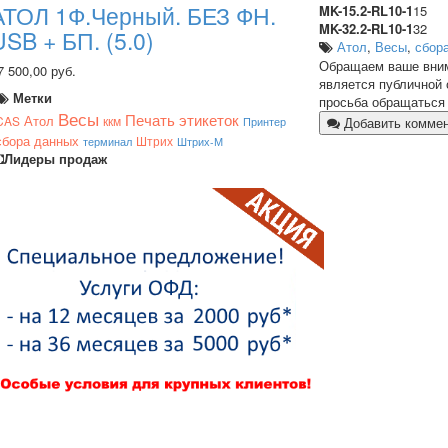
АТОЛ 1Ф.Черный. БЕЗ ФН.
MK-15.2-RL10-1
15
MK-32.2-RL10-1
32
USB + БП. (5.0)
Атол
,
Весы
,
сбор
Обращаем ваше внима
7 500,00 руб.
является публичной 
Метки
просьба обращаться 
Весы
Печать этикеток
Атол
CAS
ккм
Добавить комме
Принтер
сбора данных
Штрих
терминал
Штрих-М
Лидеры продаж