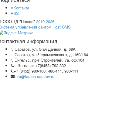
VKontakte
RSS
© ООО ТД "Полюс"
2019-2026
Система управления сайтом Host CMS
Контактная информация
г. Саратов, ул. 5-ая Дачная, д. 68А
г. Саратов, ул.Чернышевского, д. 160/164
г. Энгельс, пр-т Строителей, 7а, оф.104
г. Энгельс: +7(8453) 792-332
+7 (8452) 980-100, 486-111, 980-111
info@faraon-saratov.ru