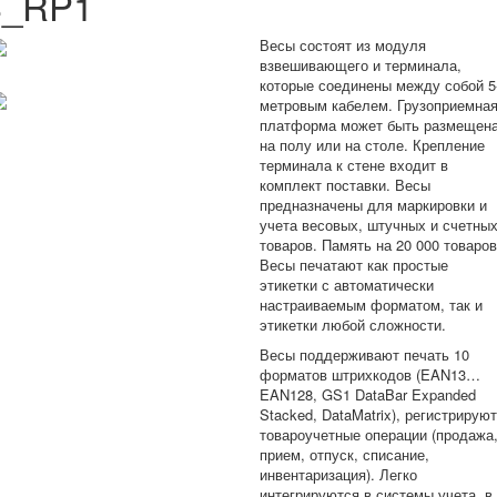
S_RP1
Весы состоят из модуля
взвешивающего и терминала,
которые соединены между собой 5
метровым кабелем. Грузоприемна
платформа может быть размещен
на полу или на столе. Крепление
терминала к стене входит в
комплект поставки. Весы
предназначены для маркировки и
учета весовых, штучных и счетны
товаров. Память на 20 000 товаров
Весы печатают как простые
этикетки с автоматически
настраиваемым форматом, так и
этикетки любой сложности.
Весы поддерживают печать 10
форматов штрихкодов (EAN13…
EAN128, GS1 DataBar Expanded
Stacked, DataMatrix), регистрируют
товароучетные операции (продажа
прием, отпуск, списание,
инвентаризация). Легко
интегрируются в системы учета, в