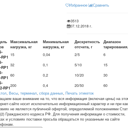
Избранное
Сравнить
3513
07.12.2018 г.
ель
Максимальная
Минимальная
Дискретность
Диапазон
ов
нагрузка, кг
нагрузка, кг
отсчета, г
тарирования,
S-
15
0,04
2/5
6
2-RP1
S-
32
0,1
5/10
15
2-RP1
S-
60
0,2
10/20
30
2-RP1
S-
200
0,4
20/50
60
.2-RP1
Атол
,
Весы
,
терминал
,
сбора данных
,
Печать этикеток
ащаем ваше внимание на то, что вся информация (включая цены) на это
ернет-сайте носит исключительно информационный характер и ни при ка
овиях не является публичной офертой, определяемой положениями Стат
 (2) Гражданского кодекса РФ. Для получения информации о стоимости,
ках и условиях поставки просьба обращаться по указанным на сайте
ефонам.