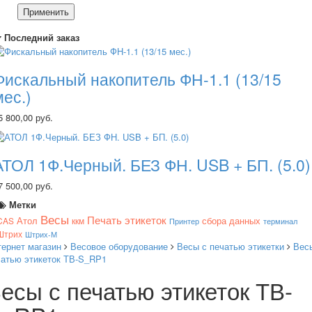
Применить
Последний заказ
Фискальный накопитель ФН-1.1 (13/15
мес.)
5 800,00 руб.
АТОЛ 1Ф.Черный. БЕЗ ФН. USB + БП. (5.0)
7 500,00 руб.
Метки
Весы
Печать этикеток
Атол
сбора данных
CAS
ккм
Принтер
терминал
Штрих
Штрих-М
тернет магазин
Весовое оборудование
Весы с печатью этикетки
Вес
чатью этикеток ТВ-S_RP1
есы с печатью этикеток ТВ-