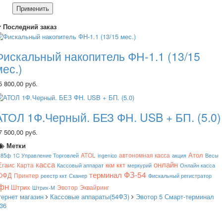
Применить
Последний заказ
Фискальный накопитель ФН-1.1 (13/15
мес.)
5 800,00 руб.
АТОЛ 1Ф.Черный. БЕЗ ФН. USB + БП. (5.0)
7 500,00 руб.
Метки
Атол
ATOL
автономная касса
185ф
1C Управление Торговлей
ingenico
акция
Весы
касса
онлайн
Егаис
ккт
Карта
ккм
Кассовый аппарат
меркурий
Онлайн касса
ФЗ-54
терминал
ОФД
Принтер
реестр ккт
Сканер
Фискальный регистратор
фн
Штрих
Эвотор
Эквайринг
Штрих-М
тернет магазин
Кассовые аппараты(54ФЗ)
Эвотор 5 Смарт-терминал
36