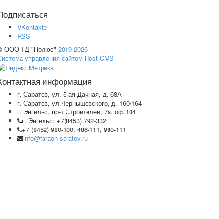
Подписаться
VKontakte
RSS
© ООО ТД "Полюс"
2019-2026
Система управления сайтом Host CMS
Контактная информация
г. Саратов, ул. 5-ая Дачная, д. 68А
г. Саратов, ул.Чернышевского, д. 160/164
г. Энгельс, пр-т Строителей, 7а, оф.104
г. Энгельс: +7(8453) 792-332
+7 (8452) 980-100, 486-111, 980-111
info@faraon-saratov.ru