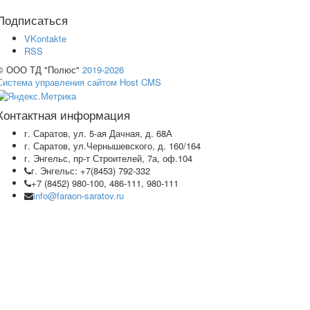
Подписаться
VKontakte
RSS
© ООО ТД "Полюс"
2019-2026
Система управления сайтом Host CMS
Контактная информация
г. Саратов, ул. 5-ая Дачная, д. 68А
г. Саратов, ул.Чернышевского, д. 160/164
г. Энгельс, пр-т Строителей, 7а, оф.104
г. Энгельс: +7(8453) 792-332
+7 (8452) 980-100, 486-111, 980-111
info@faraon-saratov.ru