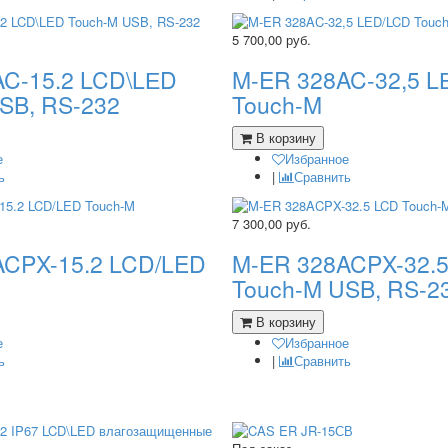
5 700,00
руб.
C-15.2 LCD\LЕD
M-ER 328AC-32,5 L
SB, RS-232
Touch-M
В корзину
е
Избранное
ь
|
Сравнить
7 300,00
руб.
ACPX-15.2 LCD/LED
M-ER 328ACPX-32.
Touch-M USB, RS-2
В корзину
е
Избранное
ь
|
Сравнить