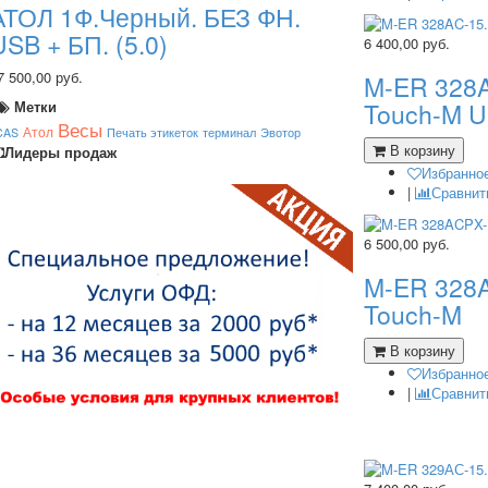
АТОЛ 1Ф.Черный. БЕЗ ФН.
USB + БП. (5.0)
6 400,00
руб.
7 500,00 руб.
M-ER 328A
Touch-M U
Метки
Весы
Атол
CAS
Печать этикеток
терминал
Эвотор
В корзину
Лидеры продаж
Избранно
|
Сравнит
6 500,00
руб.
M-ER 328
Touch-M
В корзину
Избранно
|
Сравнит