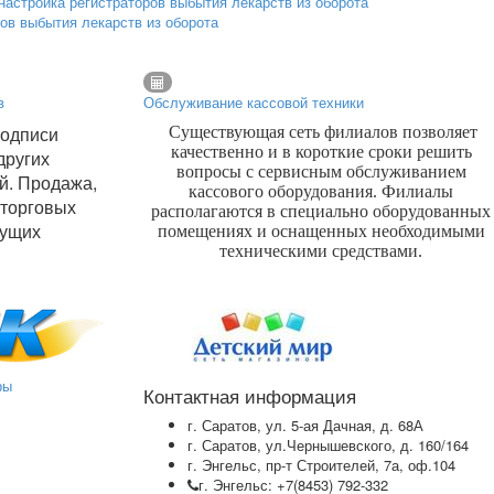
ров выбытия лекарств из оборота
в
Обслуживание кассовой техники
подписи
Существующая сеть филиалов позволяет
качественно и в короткие сроки решить
других
вопросы с сервисным обслуживанием
й. Продажа,
кассового оборудования. Филиалы
 торговых
располагаются в специально оборудованных
дущих
помещениях и оснащенных необходимыми
техническими средствами.
ры
Контактная информация
г. Саратов, ул. 5-ая Дачная, д. 68А
г. Саратов, ул.Чернышевского, д. 160/164
г. Энгельс, пр-т Строителей, 7а, оф.104
г. Энгельс: +7(8453) 792-332