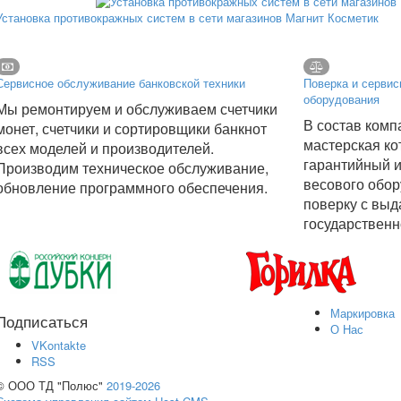
Установка противокражных систем в сети магазинов Магнит Косметик
Сервисное обслуживание банковской техники
Поверка и сервис
оборудования
Мы ремонтируем и обслуживаем счетчики
В состав комп
монет, счетчики и сортировщики банкнот
мастерская ко
всех моделей и производителей.
гарантийный и
Производим техническое обслуживание,
весового обор
обновление программного обеспечения.
поверку с выд
государственн
Маркировка
Подписаться
О Нас
VKontakte
RSS
© ООО ТД "Полюс"
2019-2026