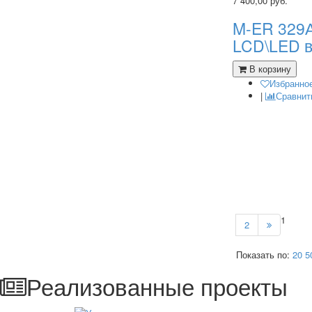
7 400,00
руб.
M-ER 329А
LCD\LED 
В корзину
Избранно
|
Сравнит
1
2
Показать по:
20
5
Реализованные проекты