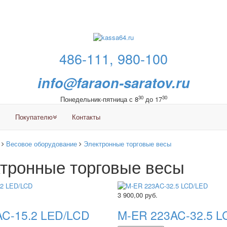
486-111, 980-100
info@faraon-saratov.ru
30
30
Понедельник-пятница с 8
до 17
Покупателю
Контакты
Весовое оборудование
Электронные торговые весы
тронные торговые весы
3 900,00
руб.
C-15.2 LЕD/LCD
M-ER 223AC-32.5 L