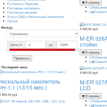
В корзину
Рутокены и Лицензии
Избранно
Расходные материалы
|
Сравнит
Платежные решения
Услуги ОФД и Фискальные накопители
Прочее
Фильтр
4 500,00
руб.
M-ER 326A
стойки
Цена от:
до:
В корзину
Избранно
Применить
|
Сравнит
Последний заказ
5 900,00
руб.
Фискальный накопитель
M-ER 327A
ФН-1.1 (13/15 мес.)
LCD
5 800,00 руб.
В корзину
Избранно
|
Сравнит