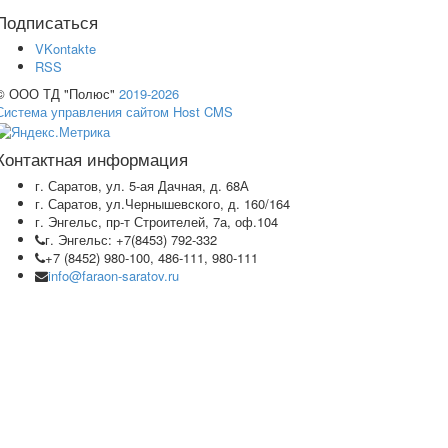
Подписаться
VKontakte
RSS
© ООО ТД "Полюс"
2019-2026
Система управления сайтом Host CMS
Контактная информация
г. Саратов, ул. 5-ая Дачная, д. 68А
г. Саратов, ул.Чернышевского, д. 160/164
г. Энгельс, пр-т Строителей, 7а, оф.104
г. Энгельс: +7(8453) 792-332
+7 (8452) 980-100, 486-111, 980-111
info@faraon-saratov.ru