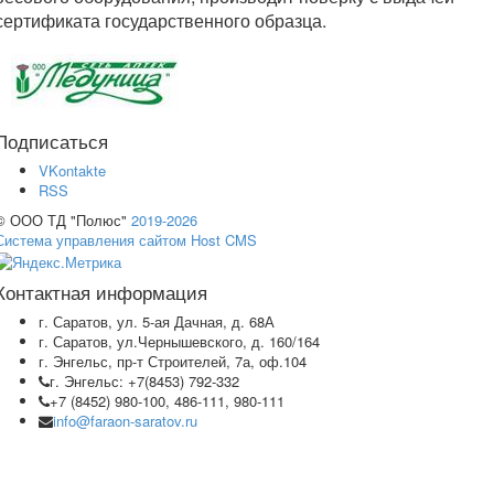
сертификата государственного образца.
Подписаться
VKontakte
RSS
© ООО ТД "Полюс"
2019-2026
Система управления сайтом Host CMS
Контактная информация
г. Саратов, ул. 5-ая Дачная, д. 68А
г. Саратов, ул.Чернышевского, д. 160/164
г. Энгельс, пр-т Строителей, 7а, оф.104
г. Энгельс: +7(8453) 792-332
+7 (8452) 980-100, 486-111, 980-111
info@faraon-saratov.ru