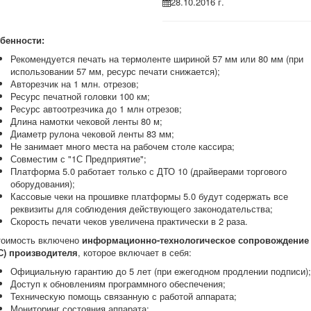
28.10.2016 г.
бенности:
Рекомендуется печать на термоленте шириной 57 мм или 80 мм (при
использовании 57 мм, ресурс печати снижается);
Авторезчик на 1 млн. отрезов;
Ресурс печатной головки 100 км;
Ресурс автоотрезчика до 1 млн отрезов;
Длина намотки чековой ленты 80 м;
Диаметр рулона чековой ленты 83 мм;
Не занимает много места на рабочем столе кассира;
Совместим с "1С Предприятие";
Платформа 5.0 работает только с ДТО 10 (драйверами торгового
оборудования);
Кассовые чеки на прошивке платформы 5.0 будут содержать все
реквизиты для соблюдения действующего законодательства;
Скорость печати чеков увеличена практически в 2 раза.
тоимость включено
информационно-технологическое сопровождение
С) производителя
, которое включает в себя:
Официальную гарантию до 5 лет (при ежегодном продлении подписи);
Доступ к обновлениям программного обеспечения;
Техническую помощь связанную с работой аппарата;
Мониторинг состояния аппарата;