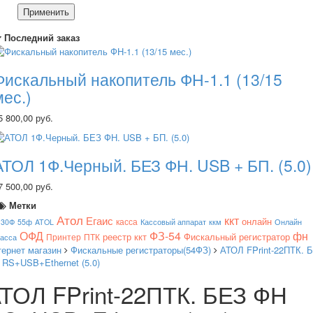
Применить
Последний заказ
Фискальный накопитель ФН-1.1 (13/15
мес.)
5 800,00 руб.
АТОЛ 1Ф.Черный. БЕЗ ФН. USB + БП. (5.0)
7 500,00 руб.
Метки
Атол
ккт
Егаис
онлайн
касса
130Ф
55ф
ATOL
Кассовый аппарат
ккм
Онлайн
ОФД
ФЗ-54
фн
реестр ккт
Фискальный регистратор
Принтер
ПТК
касса
тернет магазин
Фискальные регистраторы(54ФЗ)
АТОЛ FPrint-22ПТК. 
 RS+USB+Ethernet (5.0)
ТОЛ FPrint-22ПТК. БЕЗ ФН