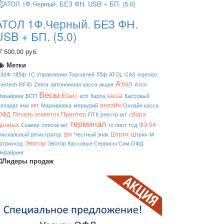
АТОЛ 1Ф.Черный. БЕЗ ФН.
USB + БП. (5.0)
7 500,00 руб.
Метки
130Ф
185ф
1C Управление Торговлей
55ф
ATOL
CAS
ingenico
Атол
mertech
RFID
Zebra
автономная касса
акция
Атол
Весы
Егаис
касса
Эквайринг БСП
есп
Карта
Кассовый
ккт
онлайн
аппарат
ккм
Маркировка
меркурий
Онлайн касса
ОФД
Печать этикеток
Принтер
сбора
ПТК
реестр ккт
терминал
данных
ФЗ-54
Сканер
список ккт
тс пиот
тсд
фн
Штрих
Фискальный регистратор
Честный знак
Штрих-М
Эвотор
Штрихкод
Эвотор Кассовые Сервисы Сим ОФД
Эквайринг
Лидеры продаж