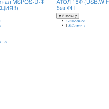
инал MSPOS-D-Ф
АТОЛ 15Ф (USB.WiFi
КЦИЯ!!)
без ФН
В корзину
е
Избранное
ь
|
Сравнить
0
100