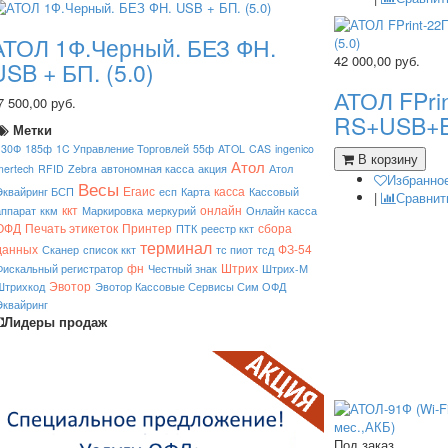
АТОЛ 1Ф.Черный. БЕЗ ФН.
42 000,00
руб.
USB + БП. (5.0)
АТОЛ FPri
7 500,00 руб.
RS+USB+Et
Метки
130Ф
185ф
1C Управление Торговлей
55ф
ATOL
CAS
ingenico
В корзину
Атол
mertech
RFID
Zebra
автономная касса
акция
Атол
Избранно
Весы
Егаис
касса
Эквайринг БСП
есп
Карта
Кассовый
|
Сравнит
ккт
онлайн
аппарат
ккм
Маркировка
меркурий
Онлайн касса
ОФД
Печать этикеток
Принтер
сбора
ПТК
реестр ккт
терминал
данных
ФЗ-54
Сканер
список ккт
тс пиот
тсд
фн
Штрих
Фискальный регистратор
Честный знак
Штрих-М
Эвотор
Штрихкод
Эвотор Кассовые Сервисы Сим ОФД
Эквайринг
Лидеры продаж
Под заказ