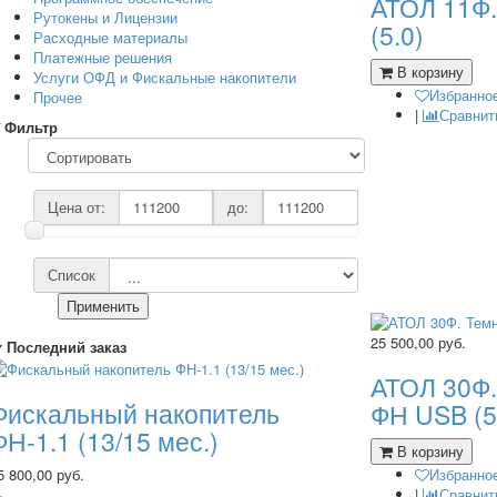
АТОЛ 11Ф
Рутокены и Лицензии
(5.0)
Расходные материалы
Платежные решения
В корзину
Услуги ОФД и Фискальные накопители
Избранно
Прочее
|
Сравнит
Фильтр
Цена от:
до:
Список
Применить
25 500,00
руб.
Последний заказ
АТОЛ 30Ф.
Фискальный накопитель
ФН USB (5
ФН-1.1 (13/15 мес.)
В корзину
5 800,00 руб.
Избранно
|
Сравнит