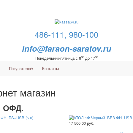
486-111, 980-100
info@faraon-saratov.ru
30
30
Понедельник-пятница с 8
до 17
Покупателю
Контакты
нет магазин
—
.
ОФД
17 500,00
руб.