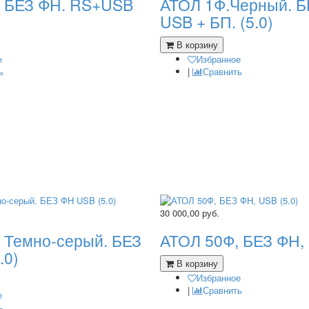
. БЕЗ ФН. RS+USB
АТОЛ 1Ф.Черный. Б
USB + БП. (5.0)
В корзину
е
Избранное
ь
|
Сравнить
30 000,00
руб.
 Темно-серый. БЕЗ
АТОЛ 50Ф, БЕЗ ФН, 
.0)
В корзину
Избранное
|
Сравнить
е
ь