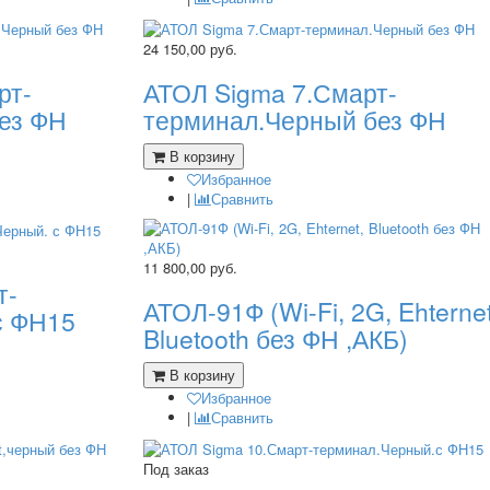
24 150,00
руб.
рт-
АТОЛ Sigma 7.Смарт-
ез ФН
терминал.Черный без ФН
В корзину
Избранное
|
Сравнить
11 800,00
руб.
т-
АТОЛ-91Ф (Wi-Fi, 2G, Ehternet
с ФН15
Bluetooth без ФН ,АКБ)
В корзину
Избранное
|
Сравнить
Под заказ