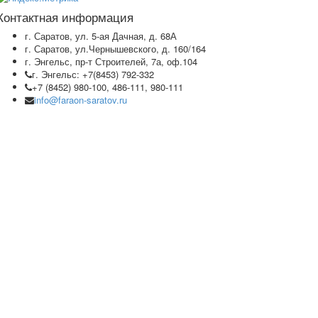
Контактная информация
г. Саратов, ул. 5-ая Дачная, д. 68А
г. Саратов, ул.Чернышевского, д. 160/164
г. Энгельс, пр-т Строителей, 7а, оф.104
г. Энгельс: +7(8453) 792-332
+7 (8452) 980-100, 486-111, 980-111
info@faraon-saratov.ru