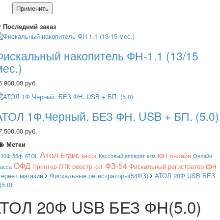
Применить
Последний заказ
Фискальный накопитель ФН-1.1 (13/15
мес.)
5 800,00 руб.
АТОЛ 1Ф.Черный. БЕЗ ФН. USB + БП. (5.0)
7 500,00 руб.
Метки
Атол
ккт
Егаис
онлайн
касса
130Ф
55ф
ATOL
Кассовый аппарат
ккм
Онлайн
ОФД
ФЗ-54
фн
реестр ккт
Фискальный регистратор
Принтер
ПТК
касса
тернет магазин
Фискальные регистраторы(54ФЗ)
АТОЛ 20Ф USB БЕЗ
5.0)
ТОЛ 20Ф USB БЕЗ ФН(5.0)