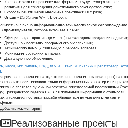
Кассовые чеки на прошивке платформы 5.0 будут содержать все
реквизиты для соблюдения действующего законодательства;
Скорость печати чеков увеличена практически в 2 раза;
Опции
- 2G/3G или Wi-Fi, Bluetooth.
тоимость включено
информационно-технологическое сопровождение
С) производителя
, которое включает в себя:
Официальную гарантию до 5 лет (при ежегодном продлении подписи);
Доступ к обновлениям программного обеспечения;
Техническую помощь связанную с работой аппарата;
Мониторинг состояния аппарата;
Дистанционное обновление.
фн
,
касса
,
ккт
,
онлайн
,
ОФД
,
ФЗ-54
,
Егаис
,
Фискальный регистратор
,
Ато
L
ащаем ваше внимание на то, что вся информация (включая цены) на это
ернет-сайте носит исключительно информационный характер и ни при ка
овиях не является публичной офертой, определяемой положениями Стат
 (2) Гражданского кодекса РФ. Для получения информации о стоимости,
ках и условиях поставки просьба обращаться по указанным на сайте
ефонам.
Добавить комментарий
Реализованные проекты