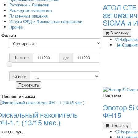
Рутокены и Лицензии
АТОЛ СТБ 
Расходные материалы
автомати
Платежные решения
SIGMA и И
Услуги ОФД и Фискальные накопители
Прочее
В корзину
Фильтр
Избранно
|
Сравнит
Цена от:
до:
Список
Применить
Под заказ
Последний заказ
Эвотор 5i
Фискальный накопитель
ФН15
ФН-1.1 (13/15 мес.)
В корзину
5 800,00 руб.
Избранно
|
Сравнит