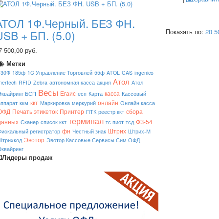
АТОЛ 1Ф.Черный. БЕЗ ФН.
Показать по:
20
5
USB + БП. (5.0)
7 500,00 руб.
Метки
130Ф
185ф
1C Управление Торговлей
55ф
ATOL
CAS
ingenico
Атол
mertech
RFID
Zebra
автономная касса
акция
Атол
Весы
Егаис
касса
Эквайринг БСП
есп
Карта
Кассовый
ккт
онлайн
аппарат
ккм
Маркировка
меркурий
Онлайн касса
ОФД
Печать этикеток
Принтер
сбора
ПТК
реестр ккт
терминал
данных
ФЗ-54
Сканер
список ккт
тс пиот
тсд
фн
Штрих
Фискальный регистратор
Честный знак
Штрих-М
Эвотор
Штрихкод
Эвотор Кассовые Сервисы Сим ОФД
Эквайринг
Лидеры продаж