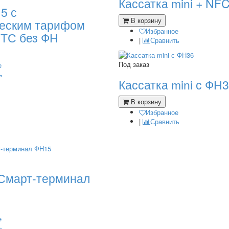
Кассатка mini + NF
5 с
В корзину
ческим тарифом
Избранное
ТС без ФН
|
Сравнить
Под заказ
е
ь
Кассатка mini с ФН
В корзину
Избранное
|
Сравнить
 Смарт-терминал
е
ь