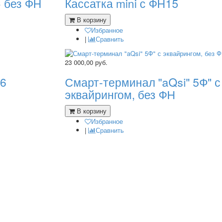
C без ФН
Кассатка mini с ФН15
В корзину
Избранное
|
Сравнить
23 000,00
руб.
36
Смарт-терминал "aQsi" 5Ф" с
эквайрингом, без ФН
В корзину
Избранное
|
Сравнить