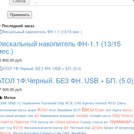
Список
Применить
Последний заказ
Фискальный накопитель ФН-1.1 (13/15
мес.)
5 800,00 руб.
АТОЛ 1Ф.Черный. БЕЗ ФН. USB + БП. (5.0)
7 500,00 руб.
Метки
130Ф
185ф
1C Управление Торговлей
55ф
ATOL
CAS
ingenico
mertech
RFID
Zebra
Весы
Атол
Егаис
касса
автономная касса
акция
Атол Эквайринг БСП
есп
Карта
ккт
онлайн
ОФД
Печать
Кассовый аппарат
ккм
Маркировка
меркурий
Онлайн касса
терминал
этикеток
Принтер
сбора данных
ПТК
реестр ккт
Сканер
список ккт
т
ФЗ-54
фн
Штрих
пиот
тсд
Фискальный регистратор
Честный знак
Штрих-М
Штрихкод
Эвотор
Эвотор Кассовые Сервисы Сим ОФД
Эквайринг