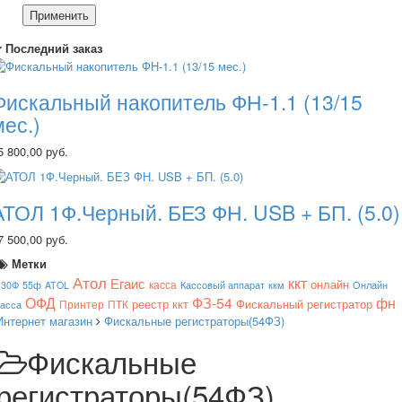
Применить
Последний заказ
Фискальный накопитель ФН-1.1 (13/15
мес.)
5 800,00 руб.
АТОЛ 1Ф.Черный. БЕЗ ФН. USB + БП. (5.0)
7 500,00 руб.
Метки
Атол
ккт
Егаис
онлайн
касса
130Ф
55ф
ATOL
Кассовый аппарат
ккм
Онлайн
ОФД
ФЗ-54
фн
реестр ккт
Фискальный регистратор
Принтер
ПТК
касса
Интернет магазин
Фискальные регистраторы(54ФЗ)
Фискальные
регистраторы(54ФЗ)