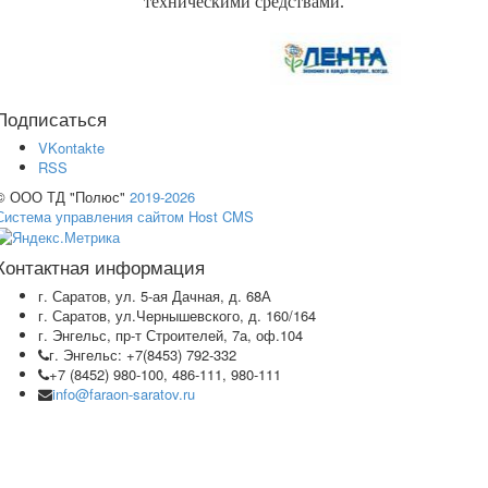
техническими средствами.
Подписаться
VKontakte
RSS
© ООО ТД "Полюс"
2019-2026
Система управления сайтом Host CMS
Контактная информация
г. Саратов, ул. 5-ая Дачная, д. 68А
г. Саратов, ул.Чернышевского, д. 160/164
г. Энгельс, пр-т Строителей, 7а, оф.104
г. Энгельс: +7(8453) 792-332
+7 (8452) 980-100, 486-111, 980-111
info@faraon-saratov.ru